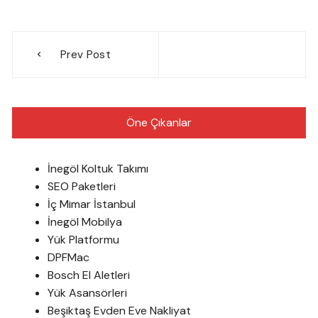
Yazı
Prev Post
gezinmesi
Öne Çıkanlar
İnegöl Koltuk Takımı
SEO Paketleri
İç Mimar İstanbul
İnegöl Mobilya
Yük Platformu
DPFMac
Bosch El Aletleri
Yük Asansörleri
Beşiktaş Evden Eve Nakliyat