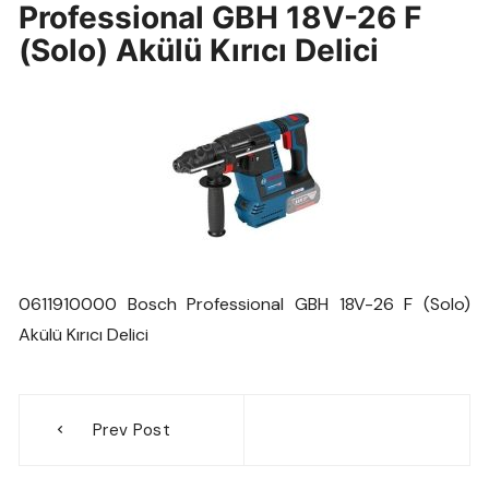
Professional GBH 18V-26 F
(Solo) Akülü Kırıcı Delici
0611910000 Bosch Professional GBH 18V-26 F (Solo)
Akülü Kırıcı Delici
Yazı
Prev Post
gezinmesi