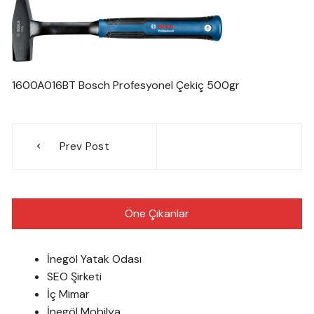
1600A016BT Bosch Profesyonel Çekiç 500gr
Yazı
Prev Post
gezinmesi
Öne Çıkanlar
İnegöl Yatak Odası
SEO Şirketi
İç Mimar
İnegöl Mobilya