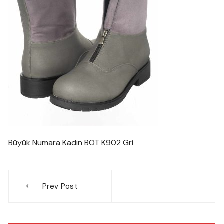
Büyük Numara Kadın BOT K902 Gri
Yazı
Prev Post
gezinmesi