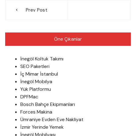
Yazı
Prev Post
gezinmesi
Öne Çıkanlar
İnegöl Koltuk Takımı
SEO Paketleri
İç Mimar İstanbul
İnegöl Mobilya
Yük Platformu
DPFMac
Bosch Bahçe Ekipmanları
Forces Makina
Ümraniye Evden Eve Nakliyat
İzmir Yerinde Yemek
İnegöl Mobilyası