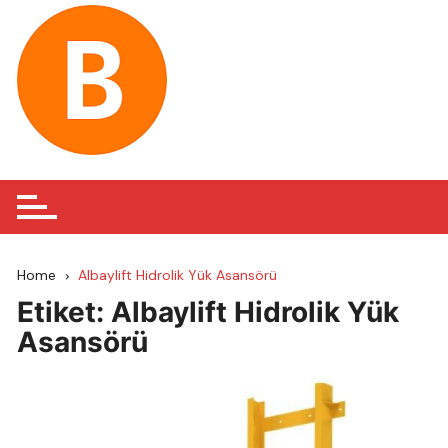
Skip
to
content
Home
Albaylift Hidrolik Yük Asansörü
Etiket:
Albaylift Hidrolik Yük
Asansörü