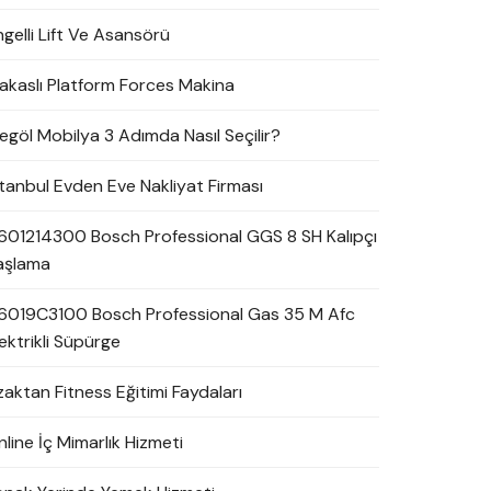
ngelli Lift Ve Asansörü
akaslı Platform Forces Makina
negöl Mobilya 3 Adımda Nasıl Seçilir?
stanbul Evden Eve Nakliyat Firması
601214300 Bosch Professional GGS 8 SH Kalıpçı
aşlama
6019C3100 Bosch Professional Gas 35 M Afc
ektrikli Süpürge
zaktan Fitness Eğitimi Faydaları
line İç Mimarlık Hizmeti