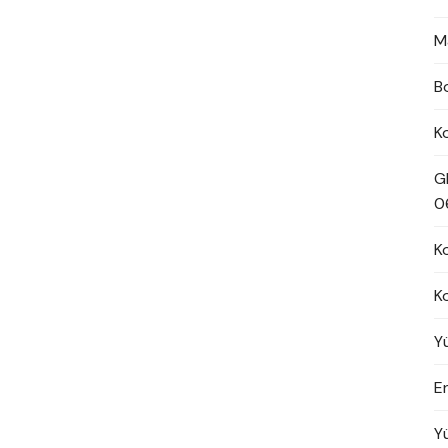
M
B
K
G
0
K
K
Y
En
Y