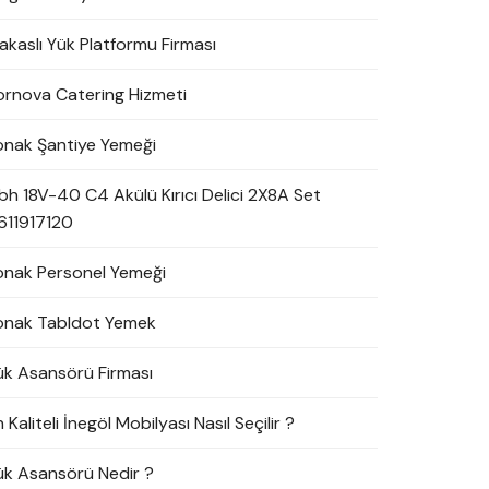
akaslı Yük Platformu Firması
ornova Catering Hizmeti
onak Şantiye Yemeği
bh 18V-40 C4 Akülü Kırıcı Delici 2X8A Set
611917120
onak Personel Yemeği
onak Tabldot Yemek
ük Asansörü Firması
 Kaliteli İnegöl Mobilyası Nasıl Seçilir ?
ük Asansörü Nedir ?