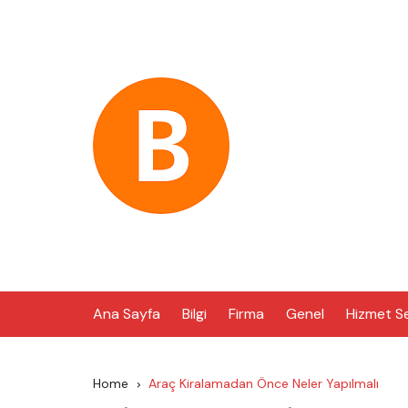
Skip
to
content
Ana Sayfa
Bilgi
Firma
Genel
Hizmet S
Home
Araç Kiralamadan Önce Neler Yapılmalı