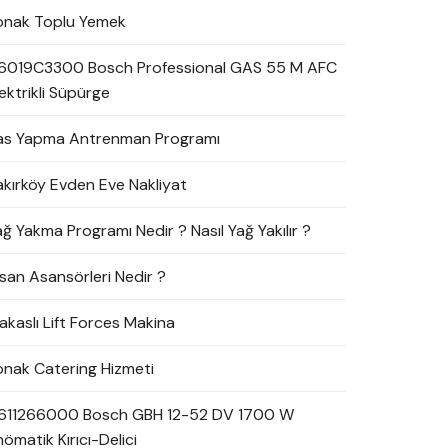
onak Toplu Yemek
6019C3300 Bosch Professional GAS 55 M AFC
ektrikli Süpürge
as Yapma Antrenman Programı
akırköy Evden Eve Nakliyat
ağ Yakma Programı Nedir ? Nasıl Yağ Yakılır ?
nsan Asansörleri Nedir ?
akaslı Lift Forces Makina
onak Catering Hizmeti
611266000 Bosch GBH 12-52 DV 1700 W
ömatik Kırıcı-Delici