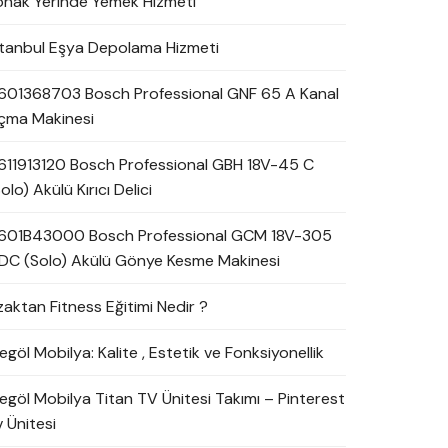
onak Yerinde Yemek Hizmeti
stanbul Eşya Depolama Hizmeti
601368703 Bosch Professional GNF 65 A Kanal
çma Makinesi
611913120 Bosch Professional GBH 18V-45 C
olo) Akülü Kırıcı Delici
601B43000 Bosch Professional GCM 18V-305
DC (Solo) Akülü Gönye Kesme Makinesi
zaktan Fitness Eğitimi Nedir ?
egöl Mobilya: Kalite , Estetik ve Fonksiyonellik
negöl Mobilya Titan TV Ünitesi Takımı – Pinterest
 Ünitesi