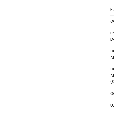
K
0
B
D
0
A
0
A
(
0
U