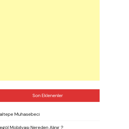
Son Eklenenler
altepe Muhasebeci
negöl Mobilyası Nereden Alınır ?