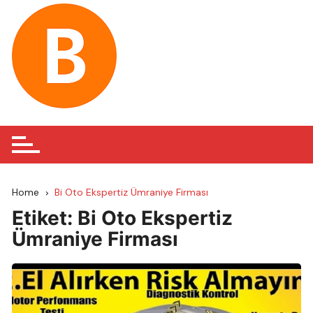
Skip
to
content
Home
Bi Oto Ekspertiz Ümraniye Firması
Etiket:
Bi Oto Ekspertiz
Ümraniye Firması