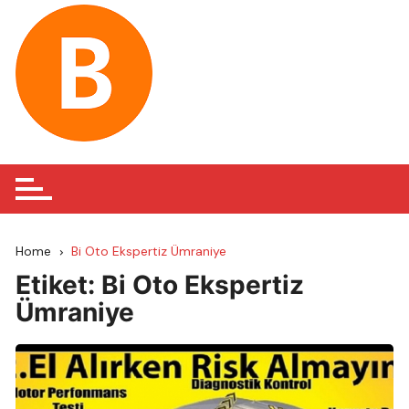
Skip
to
content
Home
Bi Oto Ekspertiz Ümraniye
Etiket:
Bi Oto Ekspertiz
Ümraniye