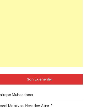
Son Eklenenler
altepe Muhasebeci
negöl Mobilyası Nereden Alınır ?