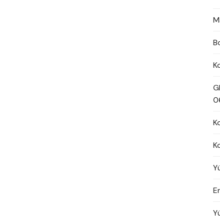
M
B
K
G
0
K
K
Y
En
Y