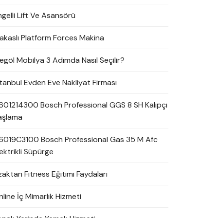
ngelli Lift Ve Asansörü
akaslı Platform Forces Makina
negöl Mobilya 3 Adımda Nasıl Seçilir?
stanbul Evden Eve Nakliyat Firması
601214300 Bosch Professional GGS 8 SH Kalıpçı
aşlama
6019C3100 Bosch Professional Gas 35 M Afc
ektrikli Süpürge
zaktan Fitness Eğitimi Faydaları
line İç Mimarlık Hizmeti