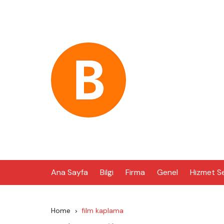
Skip
to
content
Ana Sayfa
Bilgi
Firma
Genel
Hizmet S
Home
film kaplama