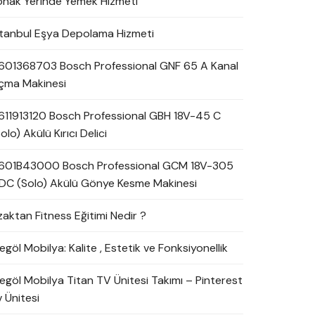
onak Yerinde Yemek Hizmeti
stanbul Eşya Depolama Hizmeti
601368703 Bosch Professional GNF 65 A Kanal
çma Makinesi
611913120 Bosch Professional GBH 18V-45 C
olo) Akülü Kırıcı Delici
601B43000 Bosch Professional GCM 18V-305
DC (Solo) Akülü Gönye Kesme Makinesi
zaktan Fitness Eğitimi Nedir ?
egöl Mobilya: Kalite , Estetik ve Fonksiyonellik
negöl Mobilya Titan TV Ünitesi Takımı – Pinterest
 Ünitesi