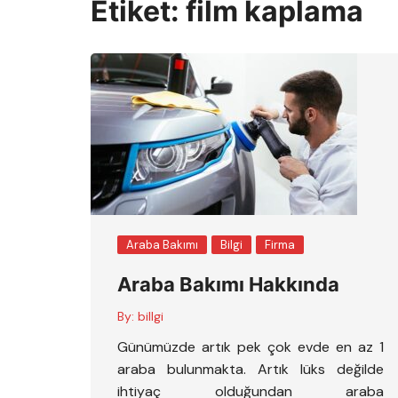
Etiket:
film kaplama
Araba Bakımı
Bilgi
Firma
Araba Bakımı Hakkında
By:
billgi
Günümüzde artık pek çok evde en az 1
araba bulunmakta. Artık lüks değilde
ihtiyaç olduğundan araba