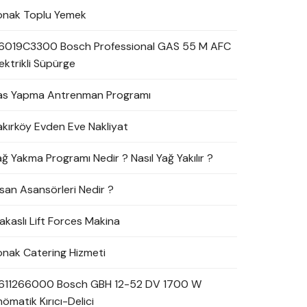
onak Toplu Yemek
6019C3300 Bosch Professional GAS 55 M AFC
ektrikli Süpürge
as Yapma Antrenman Programı
akırköy Evden Eve Nakliyat
ağ Yakma Programı Nedir ? Nasıl Yağ Yakılır ?
nsan Asansörleri Nedir ?
akaslı Lift Forces Makina
onak Catering Hizmeti
611266000 Bosch GBH 12-52 DV 1700 W
ömatik Kırıcı-Delici