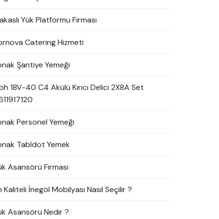
akaslı Yük Platformu Firması
ornova Catering Hizmeti
onak Şantiye Yemeği
bh 18V-40 C4 Akülü Kırıcı Delici 2X8A Set
611917120
onak Personel Yemeği
onak Tabldot Yemek
ük Asansörü Firması
 Kaliteli İnegöl Mobilyası Nasıl Seçilir ?
ük Asansörü Nedir ?