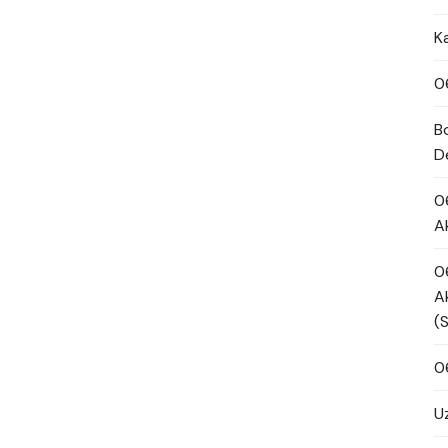
K
0
B
D
0
A
0
A
(
0
U