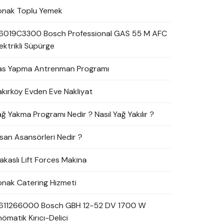
onak Toplu Yemek
6019C3300 Bosch Professional GAS 55 M AFC
ektrikli Süpürge
as Yapma Antrenman Programı
akırköy Evden Eve Nakliyat
ağ Yakma Programı Nedir ? Nasıl Yağ Yakılır ?
nsan Asansörleri Nedir ?
akaslı Lift Forces Makina
onak Catering Hizmeti
611266000 Bosch GBH 12-52 DV 1700 W
ömatik Kırıcı-Delici