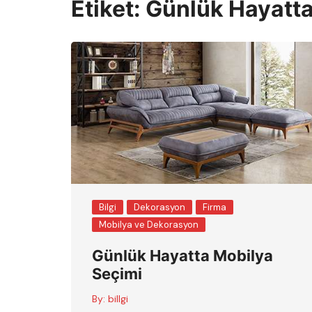
Etiket:
Günlük Hayatta
Bilgi
Dekorasyon
Firma
Mobilya ve Dekorasyon
Günlük Hayatta Mobilya
Seçimi
By:
billgi