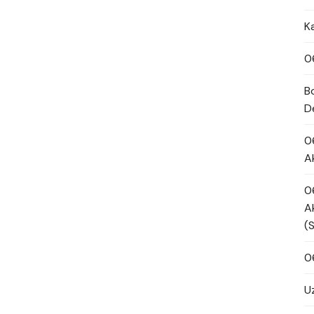
K
0
B
D
0
A
0
A
(
0
U