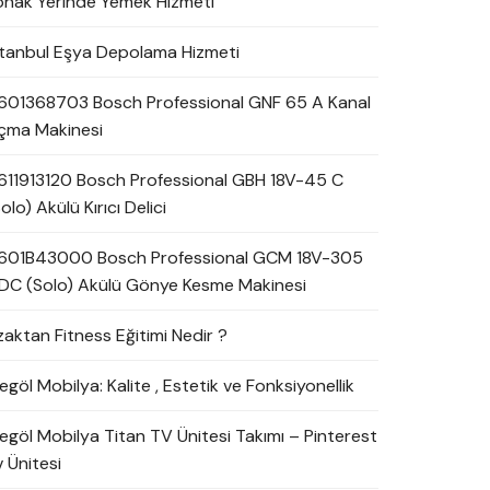
onak Yerinde Yemek Hizmeti
stanbul Eşya Depolama Hizmeti
601368703 Bosch Professional GNF 65 A Kanal
çma Makinesi
611913120 Bosch Professional GBH 18V-45 C
olo) Akülü Kırıcı Delici
601B43000 Bosch Professional GCM 18V-305
DC (Solo) Akülü Gönye Kesme Makinesi
zaktan Fitness Eğitimi Nedir ?
egöl Mobilya: Kalite , Estetik ve Fonksiyonellik
negöl Mobilya Titan TV Ünitesi Takımı – Pinterest
 Ünitesi