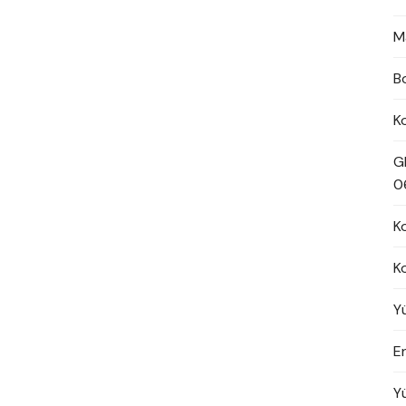
M
B
K
G
0
K
K
Y
En
Y