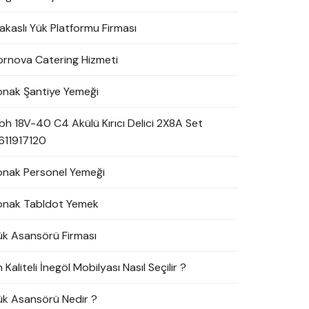
akaslı Yük Platformu Firması
ornova Catering Hizmeti
onak Şantiye Yemeği
bh 18V-40 C4 Akülü Kırıcı Delici 2X8A Set
611917120
onak Personel Yemeği
onak Tabldot Yemek
ük Asansörü Firması
 Kaliteli İnegöl Mobilyası Nasıl Seçilir ?
ük Asansörü Nedir ?