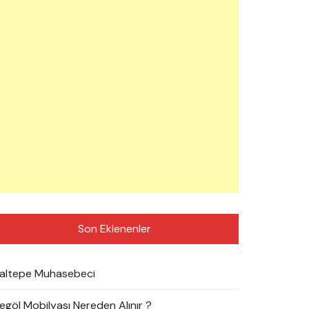
Son Eklenenler
altepe Muhasebeci
negöl Mobilyası Nereden Alınır ?