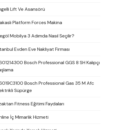
ngelli Lift Ve Asansörü
akaslı Platform Forces Makina
negöl Mobilya 3 Adımda Nasıl Seçilir?
stanbul Evden Eve Nakliyat Firması
601214300 Bosch Professional GGS 8 SH Kalıpçı
aşlama
6019C3100 Bosch Professional Gas 35 M Afc
ektrikli Süpürge
zaktan Fitness Eğitimi Faydaları
line İç Mimarlık Hizmeti