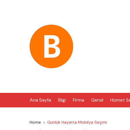
Skip
to
content
Ana Sayfa
Bilgi
Firma
Genel
Hizmet S
Home
Günlük Hayatta Mobilya Seçimi