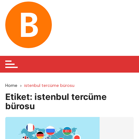
Skip
to
content
Home
istenbul tercüme bürosu
Etiket:
istenbul tercüme
bürosu