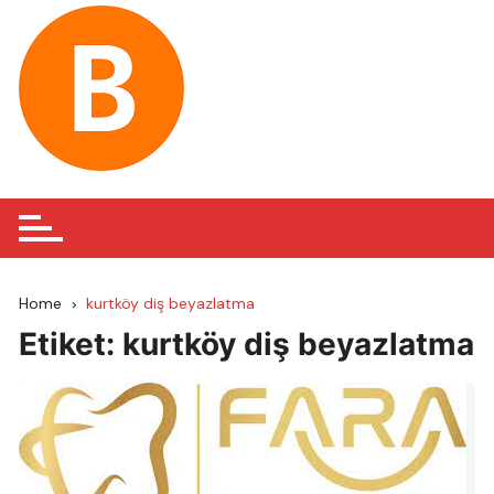
Skip
to
content
Home
kurtköy diş beyazlatma
Etiket:
kurtköy diş beyazlatma