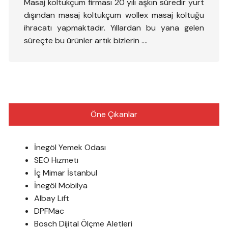
Masaj koltukçum firması 20 yılı aşkın süredir yurt
dışından masaj koltukçum wollex masaj koltuğu
ihracatı yapmaktadır. Yıllardan bu yana gelen
süreçte bu ürünler artık bizlerin ….
Öne Çıkanlar
İnegöl Yemek Odası
SEO Hizmeti
İç Mimar İstanbul
İnegöl Mobilya
Albay Lift
DPFMac
Bosch Dijital Ölçme Aletleri