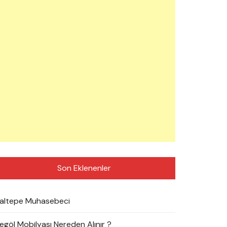
Son Eklenenler
altepe Muhasebeci
negöl Mobilyası Nereden Alınır ?