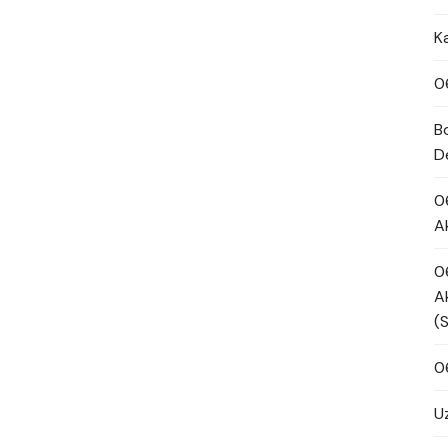
K
0
B
D
0
A
0
A
(
0
U