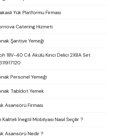
akaslı Yük Platformu Firması
ornova Catering Hizmeti
onak Şantiye Yemeği
bh 18V-40 C4 Akülü Kırıcı Delici 2X8A Set
611917120
onak Personel Yemeği
onak Tabldot Yemek
ük Asansörü Firması
 Kaliteli İnegöl Mobilyası Nasıl Seçilir ?
ük Asansörü Nedir ?