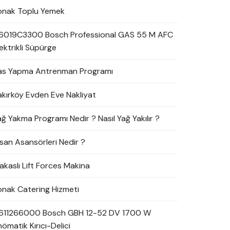
onak Toplu Yemek
6019C3300 Bosch Professional GAS 55 M AFC
ektrikli Süpürge
as Yapma Antrenman Programı
akırköy Evden Eve Nakliyat
ağ Yakma Programı Nedir ? Nasıl Yağ Yakılır ?
nsan Asansörleri Nedir ?
akaslı Lift Forces Makina
onak Catering Hizmeti
611266000 Bosch GBH 12-52 DV 1700 W
ömatik Kırıcı-Delici