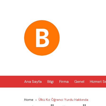
Skip
to
content
Ana Sayfa
Bilgi
Firma
Genel
Hizmet S
Home
Ülkü Kız Öğrenci Yurdu Hakkında