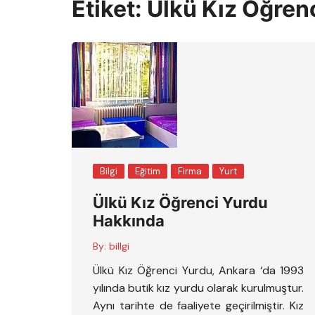
Etiket:
Ülkü Kız Öğren
Bilgi
Eğitim
Firma
Yurt
Ülkü Kız Öğrenci Yurdu
Hakkında
By:
billgi
Ülkü Kız Öğrenci Yurdu, Ankara ‘da 1993
yılında butik kız yurdu olarak kurulmuştur.
Aynı tarihte de faaliyete geçirilmiştir. Kız