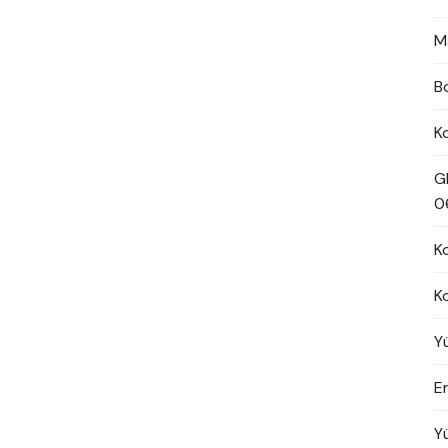
M
B
K
G
0
K
K
Y
En
Y