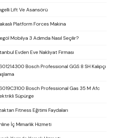
ngelli Lift Ve Asansörü
akaslı Platform Forces Makina
negöl Mobilya 3 Adımda Nasıl Seçilir?
stanbul Evden Eve Nakliyat Firması
601214300 Bosch Professional GGS 8 SH Kalıpçı
aşlama
6019C3100 Bosch Professional Gas 35 M Afc
ektrikli Süpürge
zaktan Fitness Eğitimi Faydaları
line İç Mimarlık Hizmeti