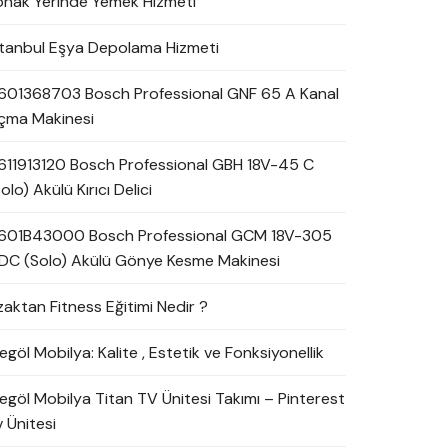
onak Yerinde Yemek Hizmeti
stanbul Eşya Depolama Hizmeti
601368703 Bosch Professional GNF 65 A Kanal
çma Makinesi
611913120 Bosch Professional GBH 18V-45 C
olo) Akülü Kırıcı Delici
601B43000 Bosch Professional GCM 18V-305
DC (Solo) Akülü Gönye Kesme Makinesi
zaktan Fitness Eğitimi Nedir ?
egöl Mobilya: Kalite , Estetik ve Fonksiyonellik
negöl Mobilya Titan TV Ünitesi Takımı – Pinterest
 Ünitesi