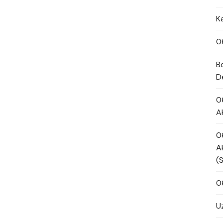
K
0
B
D
0
A
0
A
(
0
U