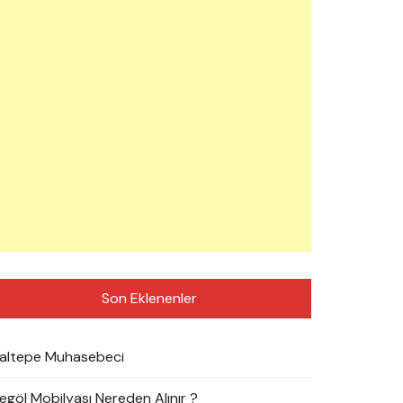
Son Eklenenler
altepe Muhasebeci
negöl Mobilyası Nereden Alınır ?