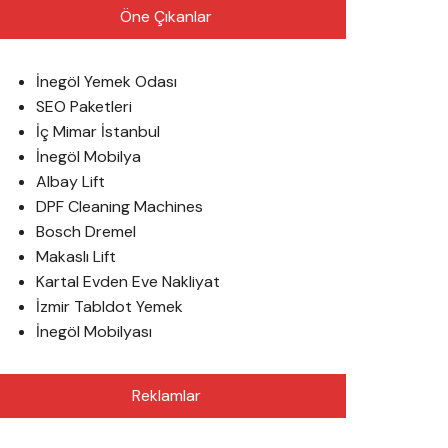
Öne Çıkanlar
İnegöl Yemek Odası
SEO Paketleri
İç Mimar İstanbul
İnegöl Mobilya
Albay Lift
DPF Cleaning Machines
Bosch Dremel
Makaslı Lift
Kartal Evden Eve Nakliyat
İzmir Tabldot Yemek
İnegöl Mobilyası
Reklamlar