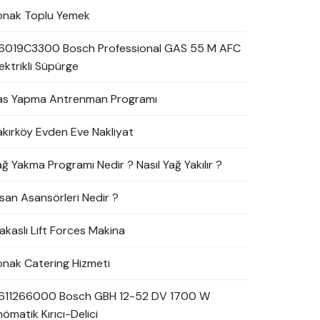
onak Toplu Yemek
6019C3300 Bosch Professional GAS 55 M AFC
ektrikli Süpürge
as Yapma Antrenman Programı
akırköy Evden Eve Nakliyat
ağ Yakma Programı Nedir ? Nasıl Yağ Yakılır ?
nsan Asansörleri Nedir ?
akaslı Lift Forces Makina
onak Catering Hizmeti
611266000 Bosch GBH 12-52 DV 1700 W
ömatik Kırıcı-Delici