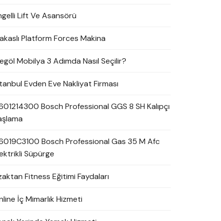
ngelli Lift Ve Asansörü
akaslı Platform Forces Makina
negöl Mobilya 3 Adımda Nasıl Seçilir?
stanbul Evden Eve Nakliyat Firması
601214300 Bosch Professional GGS 8 SH Kalıpçı
aşlama
6019C3100 Bosch Professional Gas 35 M Afc
ektrikli Süpürge
zaktan Fitness Eğitimi Faydaları
line İç Mimarlık Hizmeti