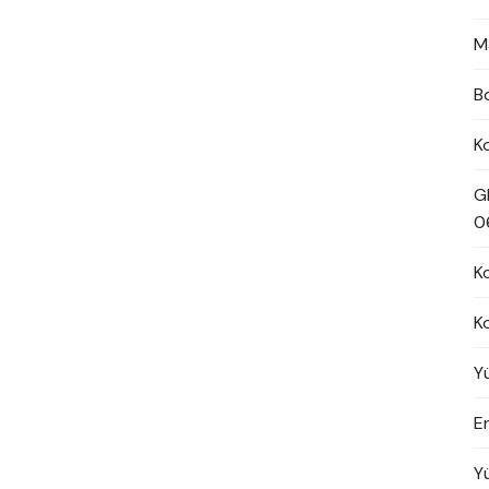
M
B
K
G
0
K
K
Y
En
Y