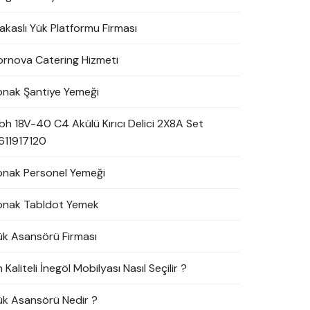
akaslı Yük Platformu Firması
ornova Catering Hizmeti
onak Şantiye Yemeği
bh 18V-40 C4 Akülü Kırıcı Delici 2X8A Set
611917120
onak Personel Yemeği
onak Tabldot Yemek
ük Asansörü Firması
 Kaliteli İnegöl Mobilyası Nasıl Seçilir ?
ük Asansörü Nedir ?