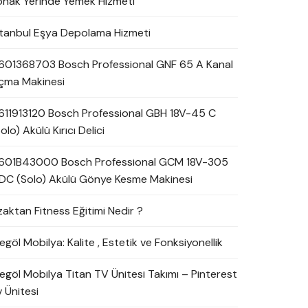
onak Yerinde Yemek Hizmeti
stanbul Eşya Depolama Hizmeti
601368703 Bosch Professional GNF 65 A Kanal
çma Makinesi
611913120 Bosch Professional GBH 18V-45 C
olo) Akülü Kırıcı Delici
601B43000 Bosch Professional GCM 18V-305
DC (Solo) Akülü Gönye Kesme Makinesi
zaktan Fitness Eğitimi Nedir ?
egöl Mobilya: Kalite , Estetik ve Fonksiyonellik
negöl Mobilya Titan TV Ünitesi Takımı – Pinterest
 Ünitesi