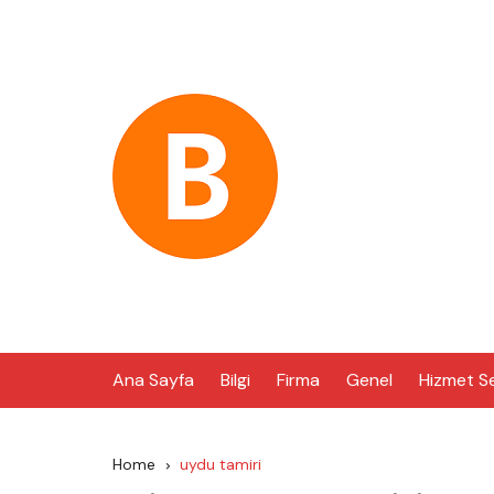
Skip
to
content
Ana Sayfa
Bilgi
Firma
Genel
Hizmet S
Home
uydu tamiri