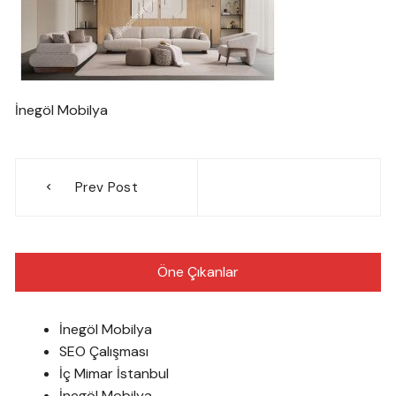
İnegöl Mobilya
Yazı
Prev Post
gezinmesi
Öne Çıkanlar
İnegöl Mobilya
SEO Çalışması
İç Mimar İstanbul
İnegöl Mobilya