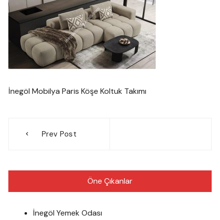
İnegöl Mobilya Paris Köşe Koltuk Takımı
Yazı
Prev Post
gezinmesi
Öne Çıkanlar
İnegöl Yemek Odası