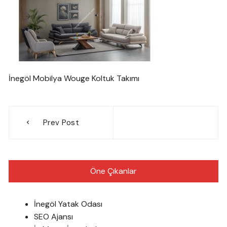
İnegöl Mobilya Wouge Koltuk Takımı
Yazı
Prev Post
gezinmesi
Öne Çıkanlar
İnegöl Yatak Odası
SEO Ajansı