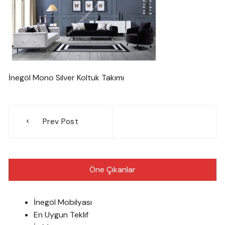
İnegöl Mono Silver Koltuk Takımı
Yazı
Prev Post
gezinmesi
Öne Çıkanlar
İnegöl Mobilyası
En Uygun Teklif