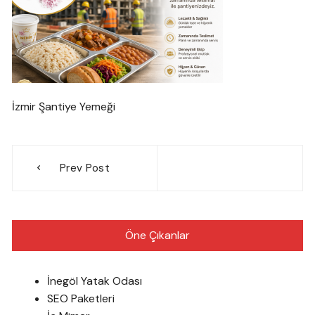
İzmir Şantiye Yemeği
Yazı
Prev Post
gezinmesi
Öne Çıkanlar
İnegöl Yatak Odası
SEO Paketleri