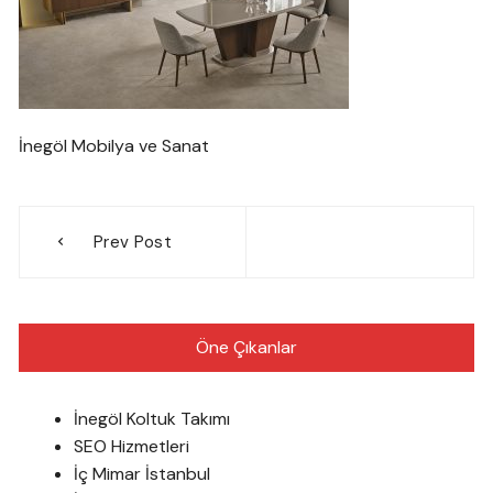
İnegöl Mobilya ve Sanat
Yazı
Prev Post
gezinmesi
Öne Çıkanlar
İnegöl Koltuk Takımı
SEO Hizmetleri
İç Mimar İstanbul