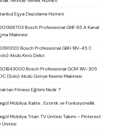
onak Yerinde Yemek Hizmeti
stanbul Eşya Depolama Hizmeti
601368703 Bosch Professional GNF 65 A Kanal
çma Makinesi
611913120 Bosch Professional GBH 18V-45 C
olo) Akülü Kırıcı Delici
601B43000 Bosch Professional GCM 18V-305
DC (Solo) Akülü Gönye Kesme Makinesi
zaktan Fitness Eğitimi Nedir ?
egöl Mobilya: Kalite , Estetik ve Fonksiyonellik
negöl Mobilya Titan TV Ünitesi Takımı – Pinterest
 Ünitesi