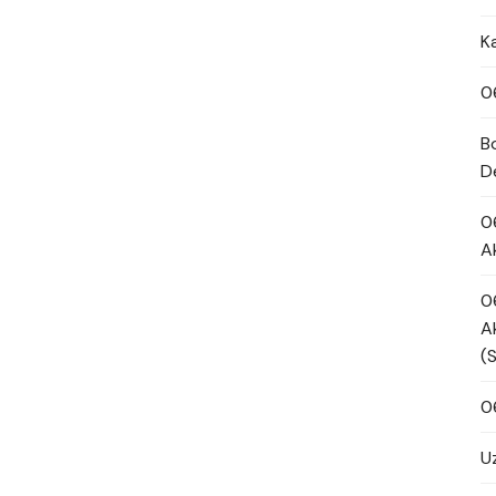
K
0
B
D
0
A
0
A
(
0
U