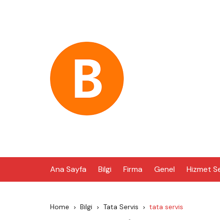
Skip
to
content
Ana Sayfa
Bilgi
Firma
Genel
Hizmet S
Home
Bilgi
Tata Servis
tata servis