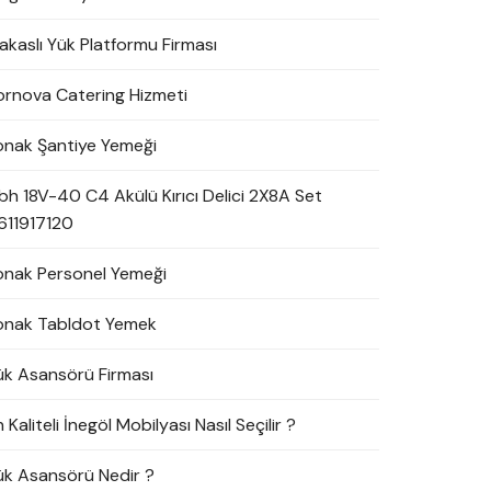
akaslı Yük Platformu Firması
ornova Catering Hizmeti
onak Şantiye Yemeği
bh 18V-40 C4 Akülü Kırıcı Delici 2X8A Set
611917120
onak Personel Yemeği
onak Tabldot Yemek
ük Asansörü Firması
 Kaliteli İnegöl Mobilyası Nasıl Seçilir ?
ük Asansörü Nedir ?