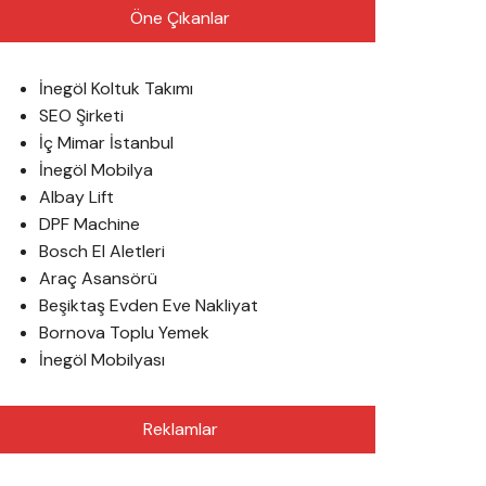
Öne Çıkanlar
İnegöl Koltuk Takımı
SEO Şirketi
İç Mimar İstanbul
İnegöl Mobilya
Albay Lift
DPF Machine
Bosch El Aletleri
Araç Asansörü
Beşiktaş Evden Eve Nakliyat
Bornova Toplu Yemek
İnegöl Mobilyası
Reklamlar