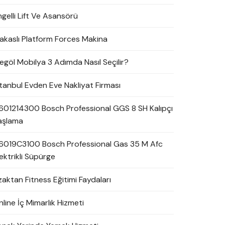
ngelli Lift Ve Asansörü
akaslı Platform Forces Makina
negöl Mobilya 3 Adımda Nasıl Seçilir?
stanbul Evden Eve Nakliyat Firması
601214300 Bosch Professional GGS 8 SH Kalıpçı
aşlama
6019C3100 Bosch Professional Gas 35 M Afc
ektrikli Süpürge
zaktan Fitness Eğitimi Faydaları
line İç Mimarlık Hizmeti