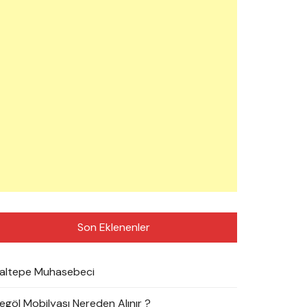
Son Eklenenler
altepe Muhasebeci
negöl Mobilyası Nereden Alınır ?