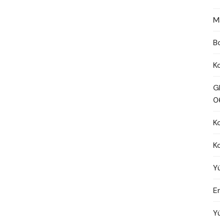
M
B
K
G
0
K
K
Y
En
Y