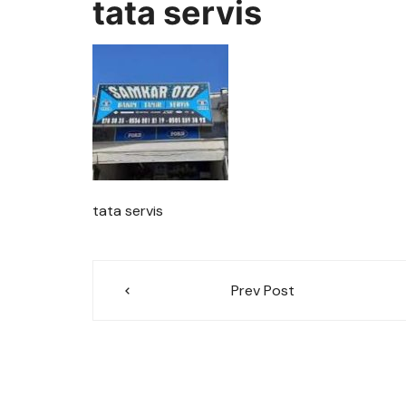
tata servis
tata servis
Yazı
Prev Post
gezinmesi