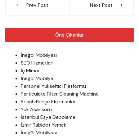
Prev Post
Next Post
gezinmesi
Öne Çıkanlar
İnegöl Mobilyası
SEO Hizmetleri
İç Mimar
İnegöl Mobilya
Personel Yükseltici Platformu
Particulate Filter Cleaning Machine
Bosch Bahçe Ekipmanları
Yük Asansörü
İstanbul Eşya Depolama
İzmir Tabldot Yemek
İnegöl Mobilyası