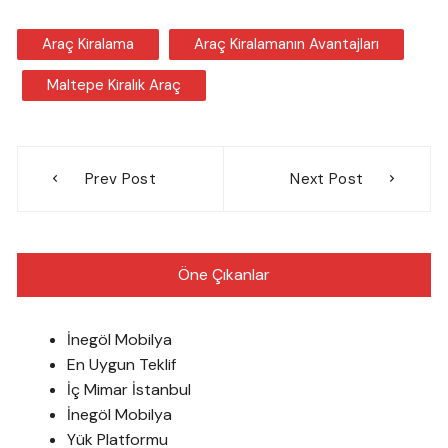
Araç Kiralama
Araç Kiralamanın Avantajları
Maltepe Kiralık Araç
Yazı
Prev Post
Next Post
gezinmesi
Öne Çıkanlar
İnegöl Mobilya
En Uygun Teklif
İç Mimar İstanbul
İnegöl Mobilya
Yük Platformu