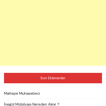
Son Eklenenler
Maltepe Muhasebeci
İnegöl Mobilyası Nereden Alınır ?