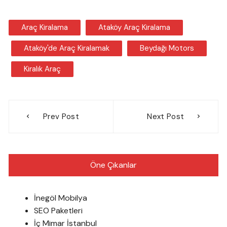
Araç Kiralama
Ataköy Araç Kiralama
Ataköy'de Araç Kiralamak
Beydağı Motors
Kiralık Araç
Yazı
Prev Post
Next Post
gezinmesi
Öne Çıkanlar
İnegöl Mobilya
SEO Paketleri
İç Mimar İstanbul