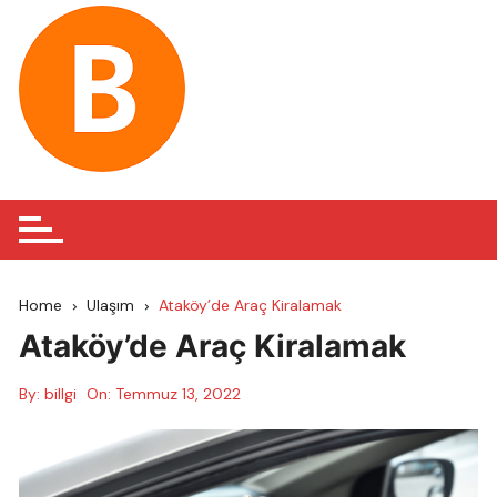
Skip
to
content
Home
Ulaşım
Ataköy’de Araç Kiralamak
Ataköy’de Araç Kiralamak
By:
billgi
On:
Temmuz 13, 2022