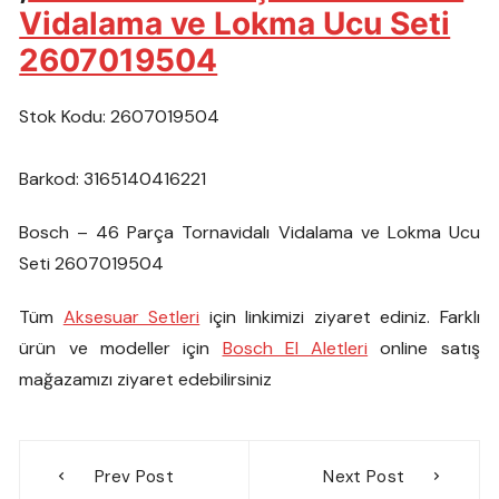
Vidalama ve Lokma Ucu Seti
2607019504
Stok Kodu: 2607019504
Barkod: 3165140416221
Bosch – 46 Parça Tornavidalı Vidalama ve Lokma Ucu
Seti 2607019504
Tüm
Aksesuar Setleri
için linkimizi ziyaret ediniz. Farklı
ürün ve modeller için
Bosch El Aletleri
online satış
mağazamızı ziyaret edebilirsiniz
Yazı
Prev Post
Next Post
gezinmesi