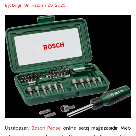
By:
billgi
On:
Haziran 20, 2025
Ustapazar,
Bosch Pense
online satış mağazasıdır. Web