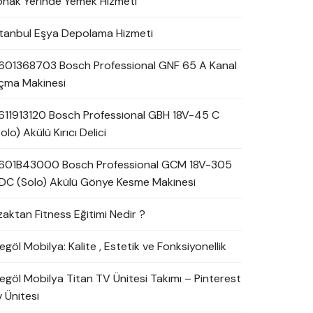
onak Yerinde Yemek Hizmeti
stanbul Eşya Depolama Hizmeti
601368703 Bosch Professional GNF 65 A Kanal
çma Makinesi
611913120 Bosch Professional GBH 18V-45 C
olo) Akülü Kırıcı Delici
601B43000 Bosch Professional GCM 18V-305
DC (Solo) Akülü Gönye Kesme Makinesi
zaktan Fitness Eğitimi Nedir ?
egöl Mobilya: Kalite , Estetik ve Fonksiyonellik
negöl Mobilya Titan TV Ünitesi Takımı – Pinterest
 Ünitesi