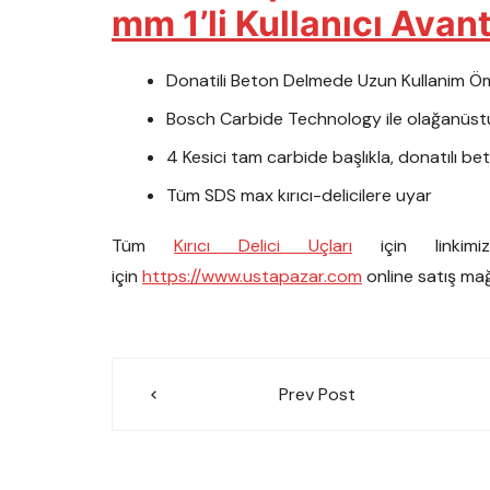
mm 1’li Kullanıcı Avant
Donatili Beton Delmede Uzun Kullanim Ö
Bosch Carbide Technology ile olağanüst
4 Kesici tam carbide başlıkla, donatılı be
Tüm SDS max kırıcı-delicilere uyar
Tüm
Kırıcı Delici Uçları
için linkimi
için
https://www.ustapazar.com
online satış mağ
Yazı
Prev Post
gezinmesi