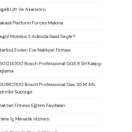
ngelli Lift Ve Asansörü
akaslı Platform Forces Makina
negöl Mobilya 3 Adımda Nasıl Seçilir?
stanbul Evden Eve Nakliyat Firması
601214300 Bosch Professional GGS 8 SH Kalıpçı
aşlama
6019C3100 Bosch Professional Gas 35 M Afc
ektrikli Süpürge
zaktan Fitness Eğitimi Faydaları
line İç Mimarlık Hizmeti