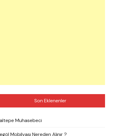
Son Eklenenler
altepe Muhasebeci
negöl Mobilyası Nereden Alınır ?