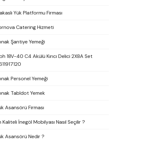
akaslı Yük Platformu Firması
ornova Catering Hizmeti
onak Şantiye Yemeği
bh 18V-40 C4 Akülü Kırıcı Delici 2X8A Set
611917120
onak Personel Yemeği
onak Tabldot Yemek
ük Asansörü Firması
 Kaliteli İnegöl Mobilyası Nasıl Seçilir ?
ük Asansörü Nedir ?