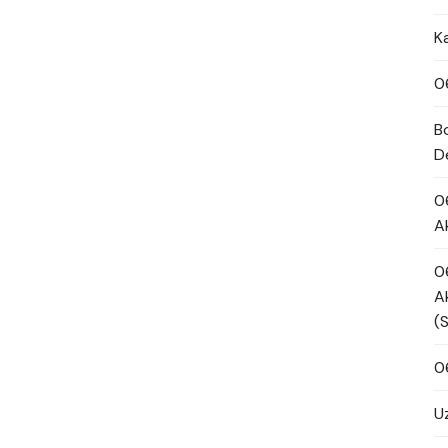
K
0
B
D
0
A
0
A
(
0
U