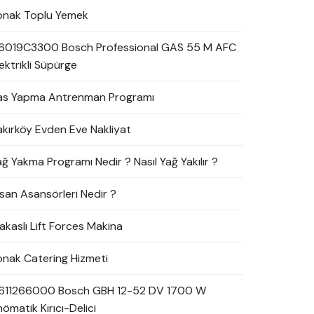
onak Toplu Yemek
6019C3300 Bosch Professional GAS 55 M AFC
ektrikli Süpürge
as Yapma Antrenman Programı
akırköy Evden Eve Nakliyat
ağ Yakma Programı Nedir ? Nasıl Yağ Yakılır ?
nsan Asansörleri Nedir ?
akaslı Lift Forces Makina
onak Catering Hizmeti
611266000 Bosch GBH 12-52 DV 1700 W
ömatik Kırıcı-Delici