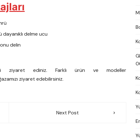
ajları
M
mrü
B
ü dayanıklı delme ucu
K
tonu delin
G
0
zi ziyaret ediniz. Farklı ürün ve modeller
K
azamızı ziyaret edebilirsiniz.
K
Y
Next Post
En
Y