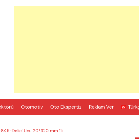
ektörü
Otomotiv
Oto Ekspertiz
Reklam Ver
Türk
X K-Delici Ucu 20*320 mm 1’li