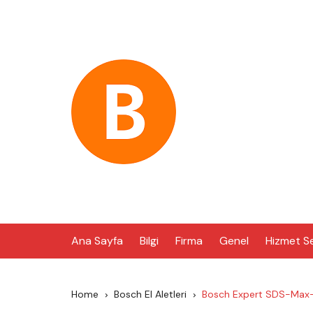
Skip
to
content
Ana Sayfa
Bilgi
Firma
Genel
Hizmet S
Home
Bosch El Aletleri
Bosch Expert SDS-Max-8