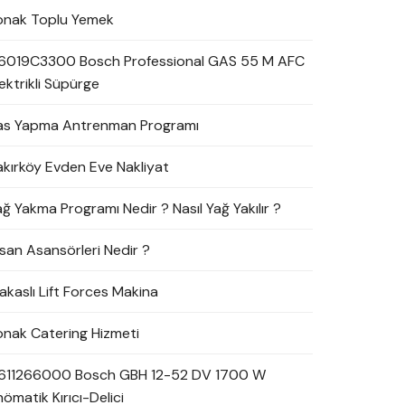
onak Toplu Yemek
6019C3300 Bosch Professional GAS 55 M AFC
ektrikli Süpürge
as Yapma Antrenman Programı
akırköy Evden Eve Nakliyat
ağ Yakma Programı Nedir ? Nasıl Yağ Yakılır ?
nsan Asansörleri Nedir ?
akaslı Lift Forces Makina
onak Catering Hizmeti
611266000 Bosch GBH 12-52 DV 1700 W
ömatik Kırıcı-Delici