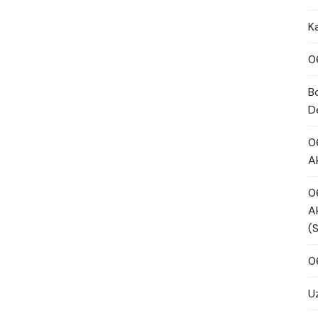
K
0
B
D
0
A
0
A
(
0
U