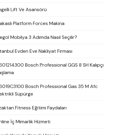
ngelli Lift Ve Asansörü
akaslı Platform Forces Makina
negöl Mobilya 3 Adımda Nasıl Seçilir?
stanbul Evden Eve Nakliyat Firması
601214300 Bosch Professional GGS 8 SH Kalıpçı
aşlama
6019C3100 Bosch Professional Gas 35 M Afc
ektrikli Süpürge
zaktan Fitness Eğitimi Faydaları
line İç Mimarlık Hizmeti