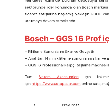
Menderes /İzmir’de bulunan deposuyla senkron
sektöründe lider konumda olan Bosch markası yet
ticaret satışlarına başlamış yaklaşık 6.000 ka
üretmeye devam etmektedir.
Bosch – GGS 16 Prof iç
– Kilitleme Somunlarını Sıkar ve Gevşetir
– Anahtar, 14 mm kilitleme somunlarını sıkar ve 
– GGS 16 Professional kalıpçı taşlama makinesi 
Tüm
Sistem Aksesuarları
için linkimi
için
https://www.ustapazar.com
online satış mağ
Yazı
Prev Post