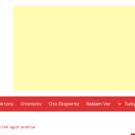
ektörü
Otomotiv
Oto Ekspertiz
Reklam Ver
Türk
 tek agızlı anahtar