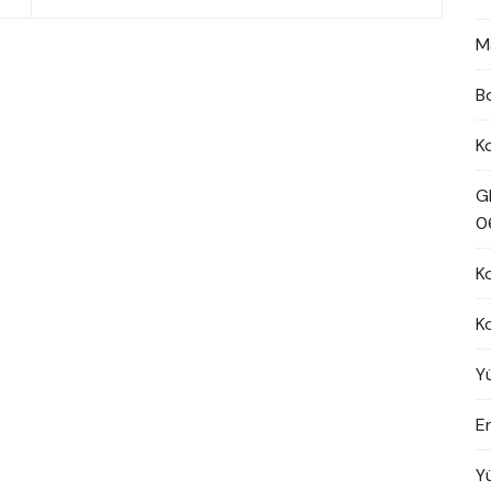
M
B
K
G
0
K
K
Y
En
Y