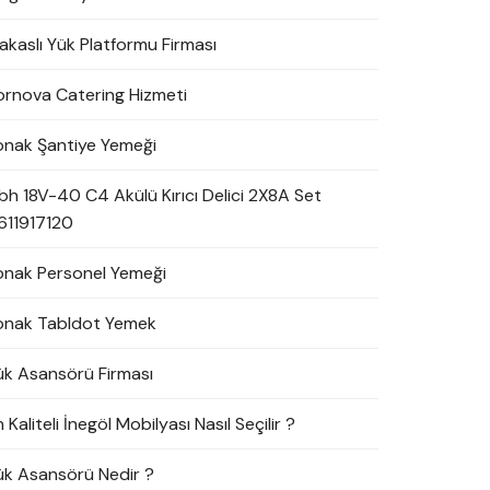
akaslı Yük Platformu Firması
ornova Catering Hizmeti
onak Şantiye Yemeği
bh 18V-40 C4 Akülü Kırıcı Delici 2X8A Set
611917120
onak Personel Yemeği
onak Tabldot Yemek
ük Asansörü Firması
 Kaliteli İnegöl Mobilyası Nasıl Seçilir ?
ük Asansörü Nedir ?