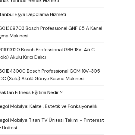
onak Yerinde Yemek Hizmeti
stanbul Eşya Depolama Hizmeti
601368703 Bosch Professional GNF 65 A Kanal
çma Makinesi
611913120 Bosch Professional GBH 18V-45 C
olo) Akülü Kırıcı Delici
601B43000 Bosch Professional GCM 18V-305
DC (Solo) Akülü Gönye Kesme Makinesi
zaktan Fitness Eğitimi Nedir ?
egöl Mobilya: Kalite , Estetik ve Fonksiyonellik
negöl Mobilya Titan TV Ünitesi Takımı – Pinterest
 Ünitesi