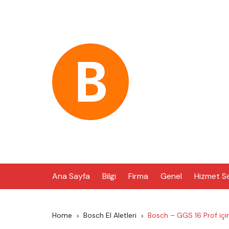
Skip
to
content
Ana Sayfa
Bilgi
Firma
Genel
Hizmet S
Home
Bosch El Aletleri
Bosch – GGS 16 Prof için