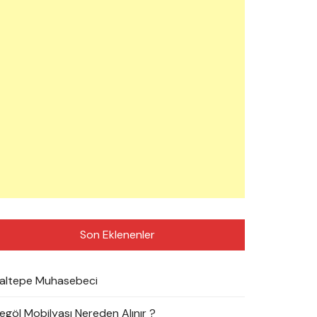
Son Eklenenler
altepe Muhasebeci
negöl Mobilyası Nereden Alınır ?