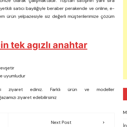
ize olarak çalışmaktadır. Toptan satışının yanı sıra
kili satıcı bayiliğiyle beraber perakende ve online, e-
lem ürün yelpazesiyle siz değerli müşterilerimize çözüm
in tek agızlı anahtar
gevşetir
ile uyumludur
zi ziyaret ediniz. Farklı ürün ve modeller
azamızı ziyaret edebilirsiniz
M
Next Post
İ