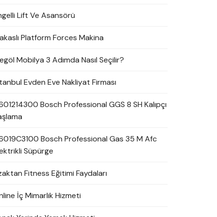
ngelli Lift Ve Asansörü
akaslı Platform Forces Makina
negöl Mobilya 3 Adımda Nasıl Seçilir?
stanbul Evden Eve Nakliyat Firması
601214300 Bosch Professional GGS 8 SH Kalıpçı
aşlama
6019C3100 Bosch Professional Gas 35 M Afc
ektrikli Süpürge
zaktan Fitness Eğitimi Faydaları
line İç Mimarlık Hizmeti