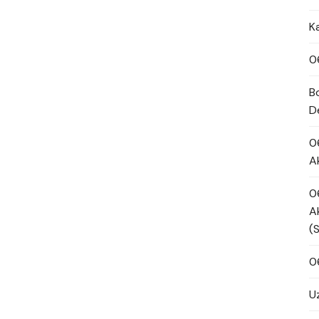
K
0
B
D
0
A
0
A
(
0
U