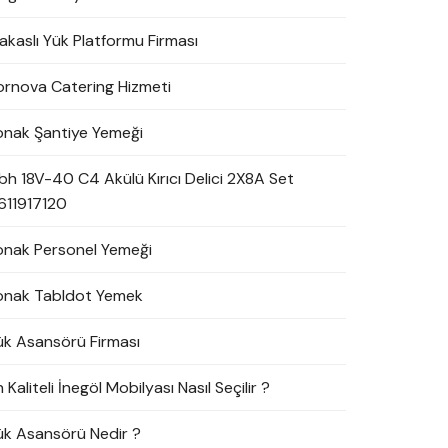
akaslı Yük Platformu Firması
ornova Catering Hizmeti
onak Şantiye Yemeği
bh 18V-40 C4 Akülü Kırıcı Delici 2X8A Set
611917120
onak Personel Yemeği
onak Tabldot Yemek
ük Asansörü Firması
 Kaliteli İnegöl Mobilyası Nasıl Seçilir ?
ük Asansörü Nedir ?