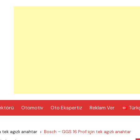
ektörü
Otomotiv
Oto Ekspertiz
Reklam Ver
Türk
 tek agızlı anahtar
Bosch – GGS 16 Prof için tek agızlı anahtar