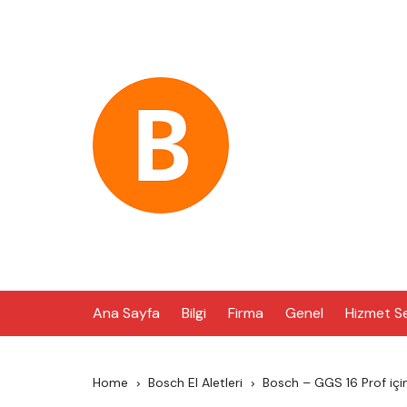
Skip
to
content
Ana Sayfa
Bilgi
Firma
Genel
Hizmet S
Home
Bosch El Aletleri
Bosch – GGS 16 Prof için