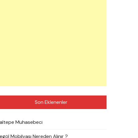
Son Eklenenler
altepe Muhasebeci
negöl Mobilyası Nereden Alınır ?