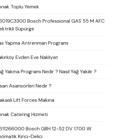
onak Toplu Yemek
6019C3300 Bosch Professional GAS 55 M AFC
ektrikli Süpürge
as Yapma Antrenman Programı
akırköy Evden Eve Nakliyat
ağ Yakma Programı Nedir ? Nasıl Yağ Yakılır ?
nsan Asansörleri Nedir ?
akaslı Lift Forces Makina
onak Catering Hizmeti
611266000 Bosch GBH 12-52 DV 1700 W
ömatik Kırıcı-Delici