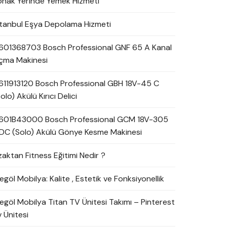
onak Yerinde Yemek Hizmeti
stanbul Eşya Depolama Hizmeti
601368703 Bosch Professional GNF 65 A Kanal
çma Makinesi
611913120 Bosch Professional GBH 18V-45 C
olo) Akülü Kırıcı Delici
601B43000 Bosch Professional GCM 18V-305
DC (Solo) Akülü Gönye Kesme Makinesi
zaktan Fitness Eğitimi Nedir ?
egöl Mobilya: Kalite , Estetik ve Fonksiyonellik
negöl Mobilya Titan TV Ünitesi Takımı – Pinterest
 Ünitesi