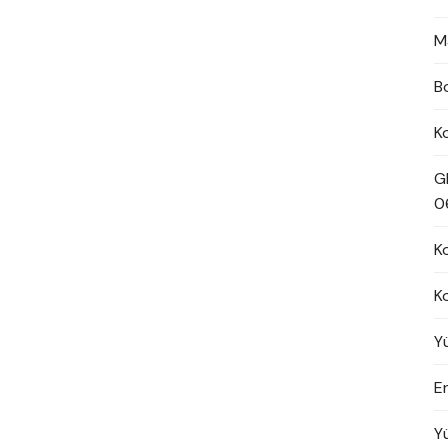
M
B
K
G
0
K
K
Y
En
Y