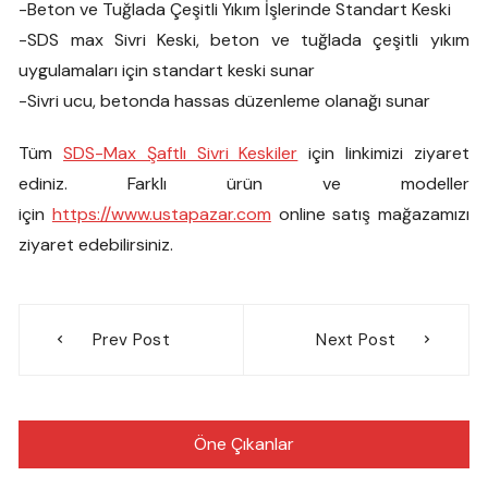
-Beton ve Tuğlada Çeşitli Yıkım İşlerinde Standart Keski
-SDS max Sivri Keski, beton ve tuğlada çeşitli yıkım
uygulamaları için standart keski sunar
-Sivri ucu, betonda hassas düzenleme olanağı sunar
Tüm
SDS-Max Şaftlı Sivri Keskiler
için linkimizi ziyaret
ediniz. Farklı ürün ve modeller
için
https://www.ustapazar.com
online satış mağazamızı
ziyaret edebilirsiniz.
Yazı
Prev Post
Next Post
gezinmesi
Öne Çıkanlar