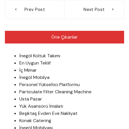
Yazı
Prev Post
Next Post
gezinmesi
Öne Çıkanlar
İnegöl Koltuk Takımı
En Uygun Teklif
İç Mimar
İnegöl Mobilya
Personel Yükseltici Platformu
Particulate Filter Cleaning Machine
Usta Pazar
Yük Asansörü İmalatı
Beşiktaş Evden Eve Nakliyat
Konak Catering
İnegöl Mobilyası