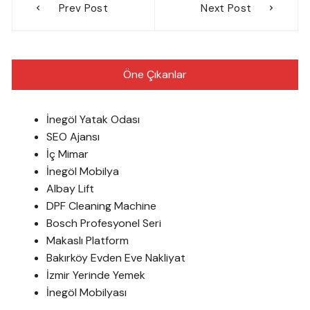
Prev Post
Next Post
gezinmesi
Öne Çıkanlar
İnegöl Yatak Odası
SEO Ajansı
İç Mimar
İnegöl Mobilya
Albay Lift
DPF Cleaning Machine
Bosch Profesyonel Seri
Makaslı Platform
Bakırköy Evden Eve Nakliyat
İzmir Yerinde Yemek
İnegöl Mobilyası