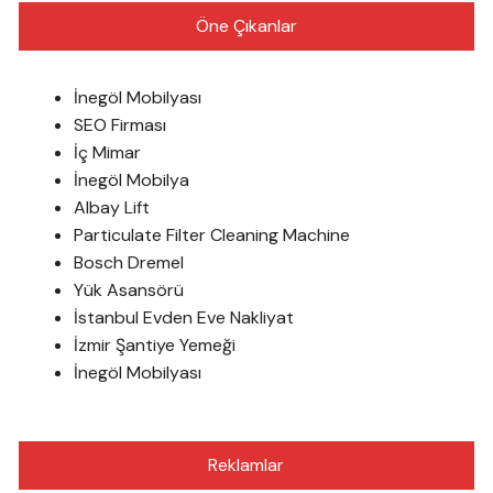
Öne Çıkanlar
İnegöl Mobilyası
SEO Firması
İç Mimar
İnegöl Mobilya
Albay Lift
Particulate Filter Cleaning Machine
Bosch Dremel
Yük Asansörü
İstanbul Evden Eve Nakliyat
İzmir Şantiye Yemeği
İnegöl Mobilyası
Reklamlar