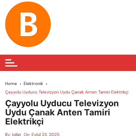
Skip
to
content
Home
Elektronik
Çayyolu Uyducu Televizyon Uydu Çanak Anten Tamiri Elektrikçi
Çayyolu Uyducu Televizyon
Uydu Çanak Anten Tamiri
Elektrikçi
By:
billgi
On:
Eylül 23, 2025