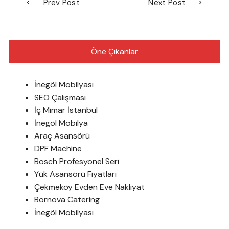
Prev Post
Next Post
gezinmesi
Öne Çıkanlar
İnegöl Mobilyası
SEO Çalışması
İç Mimar İstanbul
İnegöl Mobilya
Araç Asansörü
DPF Machine
Bosch Profesyonel Seri
Yük Asansörü Fiyatları
Çekmeköy Evden Eve Nakliyat
Bornova Catering
İnegöl Mobilyası