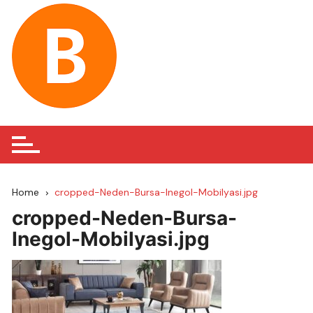
Skip
to
content
Home
cropped-Neden-Bursa-Inegol-Mobilyasi.jpg
cropped-Neden-Bursa-
Inegol-Mobilyasi.jpg