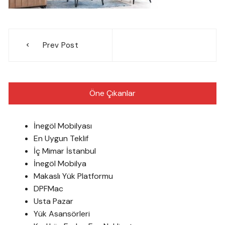
Yazı
Prev Post
gezinmesi
Öne Çıkanlar
İnegöl Mobilyası
En Uygun Teklif
İç Mimar İstanbul
İnegöl Mobilya
Makaslı Yük Platformu
DPFMac
Usta Pazar
Yük Asansörleri