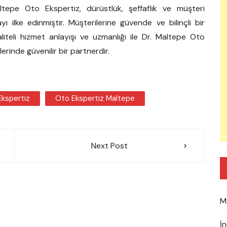
ltepe Oto Ekspertiz, dürüstlük, şeffaflık ve müşteri
lke edinmiştir. Müşterilerine güvende ve bilinçli bir
liteli hizmet anlayışı ve uzmanlığı ile Dr. Maltepe Oto
erinde güvenilir bir partnerdir.
kspertiz
Oto Ekspertiz Maltepe
Next Post
M
İ