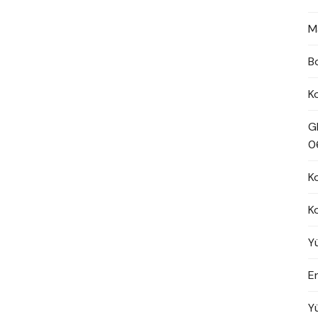
M
B
K
G
0
K
K
Y
En
Y