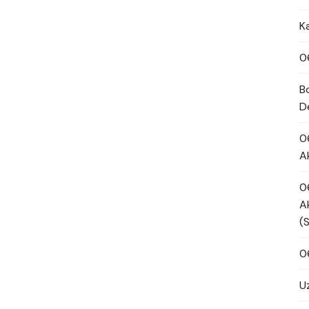
K
0
B
D
0
A
0
A
(
0
U