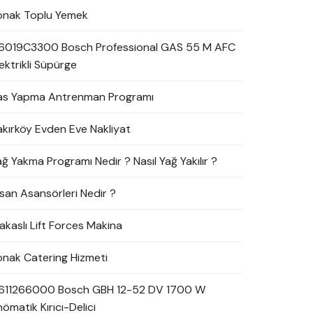
onak Toplu Yemek
6019C3300 Bosch Professional GAS 55 M AFC
ektrikli Süpürge
as Yapma Antrenman Programı
akırköy Evden Eve Nakliyat
ağ Yakma Programı Nedir ? Nasıl Yağ Yakılır ?
nsan Asansörleri Nedir ?
akaslı Lift Forces Makina
onak Catering Hizmeti
611266000 Bosch GBH 12-52 DV 1700 W
ömatik Kırıcı-Delici