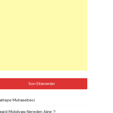
Son Eklenenler
altepe Muhasebeci
negöl Mobilyası Nereden Alınır ?