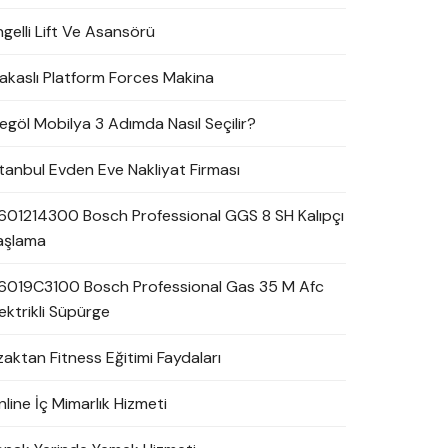
ngelli Lift Ve Asansörü
akaslı Platform Forces Makina
negöl Mobilya 3 Adımda Nasıl Seçilir?
stanbul Evden Eve Nakliyat Firması
601214300 Bosch Professional GGS 8 SH Kalıpçı
aşlama
6019C3100 Bosch Professional Gas 35 M Afc
ektrikli Süpürge
zaktan Fitness Eğitimi Faydaları
line İç Mimarlık Hizmeti