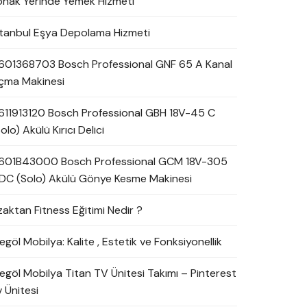
onak Yerinde Yemek Hizmeti
stanbul Eşya Depolama Hizmeti
601368703 Bosch Professional GNF 65 A Kanal
çma Makinesi
611913120 Bosch Professional GBH 18V-45 C
olo) Akülü Kırıcı Delici
601B43000 Bosch Professional GCM 18V-305
DC (Solo) Akülü Gönye Kesme Makinesi
zaktan Fitness Eğitimi Nedir ?
egöl Mobilya: Kalite , Estetik ve Fonksiyonellik
negöl Mobilya Titan TV Ünitesi Takımı – Pinterest
 Ünitesi