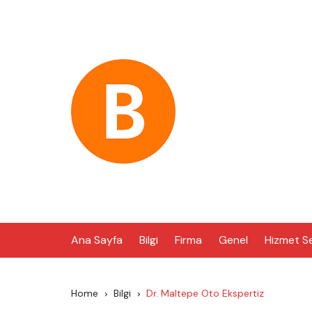
Skip
to
content
Ana Sayfa
Bilgi
Firma
Genel
Hizmet S
Home
Bilgi
Dr. Maltepe Oto Ekspertiz