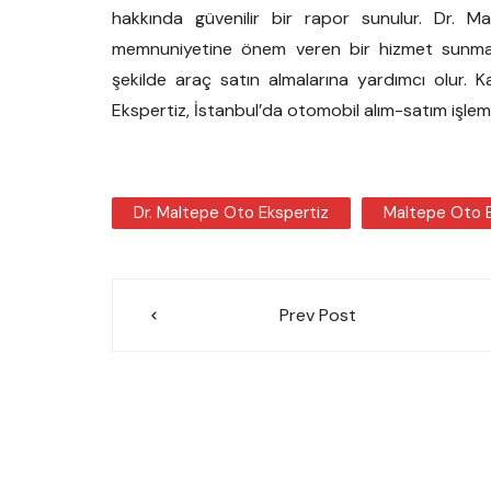
hakkında güvenilir bir rapor sunulur. Dr. Ma
memnuniyetine önem veren bir hizmet sunmayı i
şekilde araç satın almalarına yardımcı olur. Ka
Ekspertiz, İstanbul’da otomobil alım-satım işleml
Dr. Maltepe Oto Ekspertiz
Maltepe Oto E
Yazı
Prev Post
gezinmesi