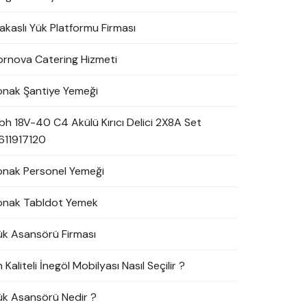
akaslı Yük Platformu Firması
ornova Catering Hizmeti
onak Şantiye Yemeği
bh 18V-40 C4 Akülü Kırıcı Delici 2X8A Set
611917120
onak Personel Yemeği
onak Tabldot Yemek
ük Asansörü Firması
 Kaliteli İnegöl Mobilyası Nasıl Seçilir ?
ük Asansörü Nedir ?