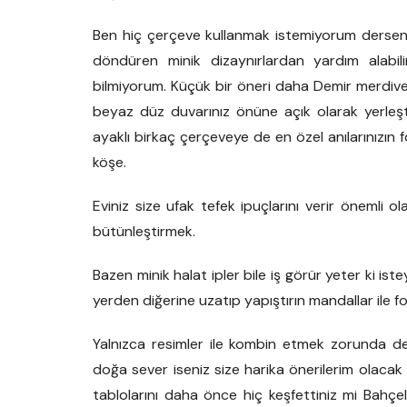
Ben hiç çerçeve kullanmak istemiyorum derseniz
döndüren minik dizaynırlardan yardım alabilir
bilmiyorum. Küçük bir öneri daha Demir merdiv
beyaz düz duvarınız önüne açık olarak yerleştir
ayaklı birkaç çerçeveye de en özel anılarınızın f
köşe.
Eviniz size ufak tefek ipuçlarını verir önemli o
bütünleştirmek.
Bazen minik halat ipler bile iş görür yeter ki iste
yerden diğerine uzatıp yapıştırın mandallar ile f
Yalnızca resimler ile kombin etmek zorunda değ
doğa sever iseniz size harika önerilerim olac
tablolarını daha önce hiç keşfettiniz mi Bahçel