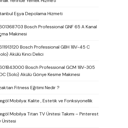
onak Yerinde Yemek Hizmeti
stanbul Eşya Depolama Hizmeti
601368703 Bosch Professional GNF 65 A Kanal
çma Makinesi
611913120 Bosch Professional GBH 18V-45 C
olo) Akülü Kırıcı Delici
601B43000 Bosch Professional GCM 18V-305
DC (Solo) Akülü Gönye Kesme Makinesi
zaktan Fitness Eğitimi Nedir ?
egöl Mobilya: Kalite , Estetik ve Fonksiyonellik
negöl Mobilya Titan TV Ünitesi Takımı – Pinterest
 Ünitesi