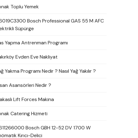
onak Toplu Yemek
6019C3300 Bosch Professional GAS 55 M AFC
ektrikli Süpürge
as Yapma Antrenman Programı
akırköy Evden Eve Nakliyat
ağ Yakma Programı Nedir ? Nasıl Yağ Yakılır ?
nsan Asansörleri Nedir ?
akaslı Lift Forces Makina
onak Catering Hizmeti
611266000 Bosch GBH 12-52 DV 1700 W
ömatik Kırıcı-Delici