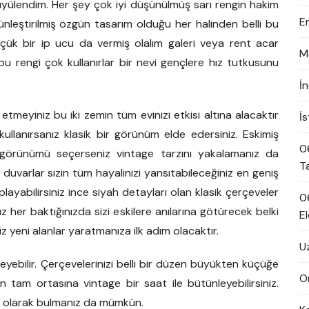
lendim. Her şey çok iyi düşünülmüş sarı rengin hakim
E
ünleştirilmiş özgün tasarım olduğu her halinden belli bu
çük bir ip ucu da vermiş olalım galeri veya rent acar
M
bu rengi çok kullanırlar bir nevi gençlere hız tutkusunu
İ
tmeyiniz bu iki zemin tüm evinizi etkisi altına alacaktır
İ
 kullanırsanız klasik bir görünüm elde edersiniz. Eskimiş
0
görünümü seçerseniz vintage tarzını yakalamanız da
T
arlar sizin tüm hayalinizi yansıtabileceğiniz en geniş
playabilirsiniz ince siyah detayları olan klasik çerçeveler
0
er baktığınızda sizi eskilere anılarına götürecek belki
El
iz yeni alanlar yaratmanıza ilk adım olacaktır.
U
eyebilir. Çerçevelerinizi belli bir düzen büyükten küçüğe
On
tam ortasına vintage bir saat ile bütünleyebilirsiniz.
sel olarak bulmanız da mümkün.