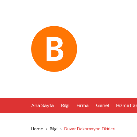
Skip
to
content
Ana Sayfa
Bilgi
Firma
Genel
Hizmet S
Home
Bilgi
Duvar Dekorasyon Fikirleri