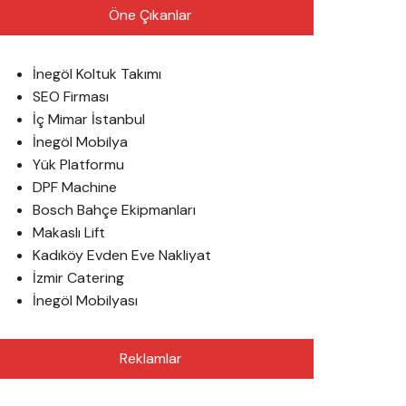
Öne Çıkanlar
İnegöl Koltuk Takımı
SEO Firması
İç Mimar İstanbul
İnegöl Mobilya
Yük Platformu
DPF Machine
Bosch Bahçe Ekipmanları
Makaslı Lift
Kadıköy Evden Eve Nakliyat
İzmir Catering
İnegöl Mobilyası
Reklamlar