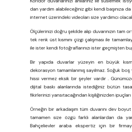
Koridor duvarlarınızı anılarınız ile süslemek is
dan yardım alabileceğiniz gibi kendi başınıza da ç
internet üzerindeki videoları size yardımcı olacak
Ölçülerinizi doğru şekilde alıp duvarınızın tam orta
tek renk üst kısmını çizgi çalışması ile tamamlaya
ile ister kendi fotoğraflarınızı ister geçmişten bu
Bir yapıda duvarlar yüzeyin en büyük kısmı
dekorasyon tamamlanmış sayılmaz. Soğuk boş yap
hissi vermez eksik bir şeyler vardır . Günümüzd
dijital baskı alanlarında istediğiniz bütün ta
fikirlerinizi yansıtacağından kişiliğinizden ipuçları
Örneğin bir arkadaşım tüm duvarını dev boyut ge
tamamen size özgü farklı alanlardan da yardım
Bahçelievler araba ekspertiz için bir firm