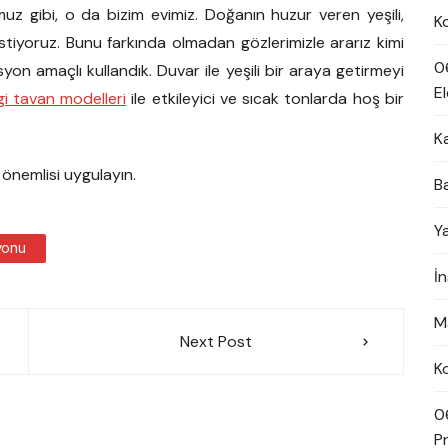
z gibi, o da bizim evimiz. Doğanın huzur veren yeşili,
K
istiyoruz. Bunu farkında olmadan gözlerimizle ararız kimi
0
on amaçlı kullandık. Duvar ile yeşili bir araya getirmeyi
El
gi tavan modelleri
ile etkileyici ve sıcak tonlarda hoş bir
K
 önemlisi uygulayın.
B
Y
yonu
İ
M
Next Post
K
0
Pn