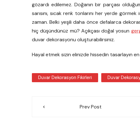
gözardı edilemez. Doğanın bir parçası olduğumu
sarısını, sıcak renk tonlarını her yerde görmek 
zaman. Belki yeşili daha önce defalarca dekorasy
hiç düşündünüz mü? Açıkçası doğal yosun
ger
duvar dekorasyonu oluşturabilirsiniz.
Hayal etmek sizin elinizde hissedin tasarlayın en
Duvar Dekorasyon Fikirleri
Duvar Dekoras
Yazı
Prev Post
gezinmesi