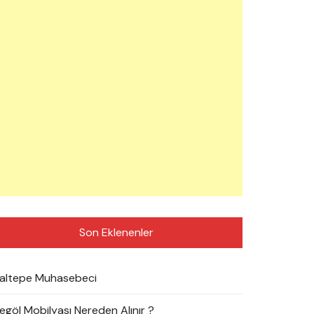
Son Eklenenler
altepe Muhasebeci
negöl Mobilyası Nereden Alınır ?