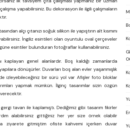
tiyorsanız ilk tavsiyem çıta çalışması yapmanız bir uzman
alışma yapabilirsiniz. Bu dekorasyon ile ilgili çalışmaların
M
tır.
B
sından alçı çıtanızı soğuk silikon ile yapıştırın alt kısmını
K
bilirsiniz. İngiliz esintileri olan oyuntulu oval çerçeveler
güne esintiler bulunduran fotoğraflar kullanabilirsiniz.
G
0
 kaplayan genel alanlardır. Boş kaldığı zamanlarda
ılara dönüşürler. Duvarları boş alan evler yaşanmışlık
K
e izleyebileceğiniz bir sürü yol var Afişler foto bloklar
sarımları yapmak mümkün. İlginç tasarımlar sizin özgün
K
 verecektir.
Y
rgi tavan ile kaplamıştı. Dediğimiz gibi tasarım fikirler
En
 alabilirsiniz gittiğiniz her yer size örnek olabilir
aya ziyarete gitmiştim ofiste kahvemi içerken duvar
Y