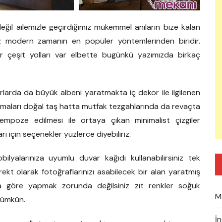
il ailemizle geçirdiğimiz mükemmel anıların bize kalan
niz modern zamanın en popüler yöntemlerinden biridir.
r çeşit yolları var elbette bugünkü yazımızda birkaç
arda da büyük albeni yaratmakta iç dekor ile ilgilenen
aları doğal taş hatta mutfak tezgahlarında da revaçta
empoze edilmesi ile ortaya çıkan minimalist çizgiler
ı için seçenekler yüzlerce diyebiliriz.
lyalarınıza uyumlu duvar kağıdı kullanabilirsiniz tek
t olarak fotoğraflarınızı asabilecek bir alan yaratmış
ıza göre yapmak zorunda değilsiniz zıt renkler soğuk
M
mümkün.
İ