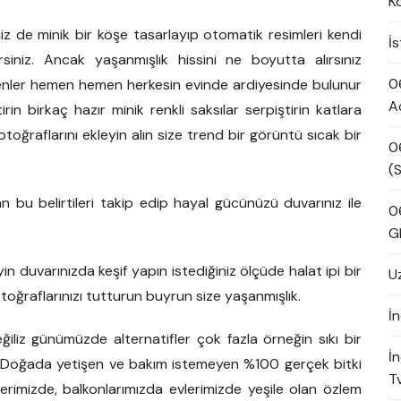
K
 de minik bir köşe tasarlayıp otomatik resimleri kendi
İ
siniz. Ancak yaşanmışlık hissini ne boyutta alırsınız
0
enler hemen hemen herkesin evinde ardiyesinde bulunur
A
in birkaç hazır minik renkli saksılar serpiştirin katlara
otoğraflarını ekleyin alın size trend bir görüntü sıcak bir
0
(S
lan bu belirtileri takip edip hayal gücünüzü duvarınız ile
0
G
yin duvarınızda keşif yapın istediğiniz ölçüde halat ipi bir
U
otoğraflarınızı tutturun buyrun size yaşanmışlık.
İn
iliz günümüzde alternatifler çok fazla örneğin sıkı bir
İ
ak Doğada yetişen ve bakım istemeyen %100 gerçek bitki
Tv
erimizde, balkonlarımızda evlerimizde yeşile olan özlem