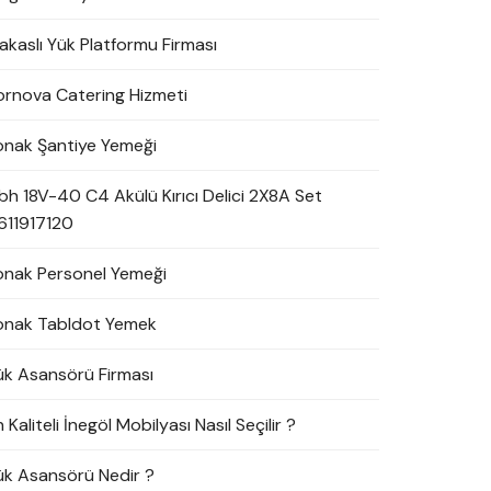
akaslı Yük Platformu Firması
ornova Catering Hizmeti
onak Şantiye Yemeği
bh 18V-40 C4 Akülü Kırıcı Delici 2X8A Set
611917120
onak Personel Yemeği
onak Tabldot Yemek
ük Asansörü Firması
 Kaliteli İnegöl Mobilyası Nasıl Seçilir ?
ük Asansörü Nedir ?