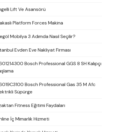
ngelli Lift Ve Asansörü
akaslı Platform Forces Makina
negöl Mobilya 3 Adımda Nasıl Seçilir?
stanbul Evden Eve Nakliyat Firması
601214300 Bosch Professional GGS 8 SH Kalıpçı
aşlama
6019C3100 Bosch Professional Gas 35 M Afc
ektrikli Süpürge
zaktan Fitness Eğitimi Faydaları
line İç Mimarlık Hizmeti