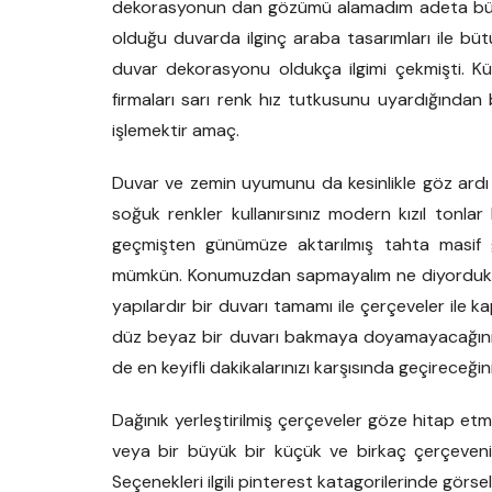
dekorasyonun dan gözümü alamadım adeta büyü
olduğu duvarda ilginç araba tasarımları ile büt
duvar dekorasyonu oldukça ilgimi çekmişti. Kü
firmaları sarı renk hız tutkusunu uyardığından 
işlemektir amaç.
Duvar ve zemin uyumunu da kesinlikle göz ardı e
soğuk renkler kullanırsınız modern kızıl tonlar
geçmişten günümüze aktarılmış tahta masif 
mümkün. Konumuzdan sapmayalım ne diyorduk duv
yapılardır bir duvarı tamamı ile çerçeveler ile ka
düz beyaz bir duvarı bakmaya doyamayacağınız h
de en keyifli dakikalarınızı karşısında geçireceğin
Dağınık yerleştirilmiş çerçeveler göze hitap etm
veya bir büyük bir küçük ve birkaç çerçevenin 
Seçenekleri ilgili pinterest katagorilerinde gör