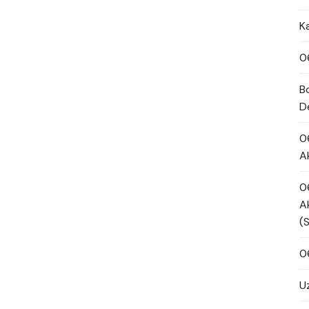
K
0
B
D
0
A
0
A
(
0
U