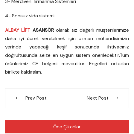
3- Merdiven Tırmanma Sistemleri
4- Sonsuz vida sistemi
ALBAY LİFT
ASANSÖR
olarak siz değerli müşterilerimize
daha iyi ücret verebilmek için uzman mühendisimizin
yerinde yapacağı keşif sonucunda ihtiyacınız
doğrultusunda seize en uygun sistem önerilecektir.Tüm
ürünlerimiz CE belgesi mevcuttur. Engelleri ortadan
birlikte kaldıralım.
Yazı
Prev Post
Next Post
gezinmesi
Öne Çıkanlar