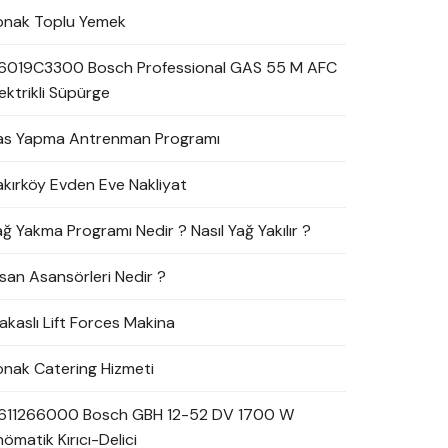
onak Toplu Yemek
6019C3300 Bosch Professional GAS 55 M AFC
ektrikli Süpürge
as Yapma Antrenman Programı
akırköy Evden Eve Nakliyat
ağ Yakma Programı Nedir ? Nasıl Yağ Yakılır ?
nsan Asansörleri Nedir ?
akaslı Lift Forces Makina
onak Catering Hizmeti
611266000 Bosch GBH 12-52 DV 1700 W
ömatik Kırıcı-Delici