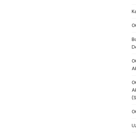
K
0
B
D
0
A
0
A
(
0
U