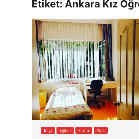
Etiket:
Ankara Kız Öğr
Bilgi
Eğitim
Firma
Yurt