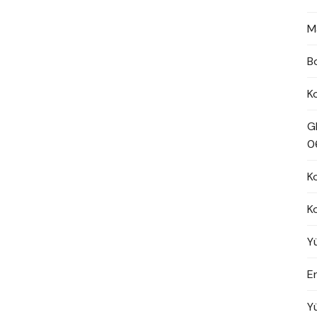
M
B
K
G
0
K
K
Y
En
Y