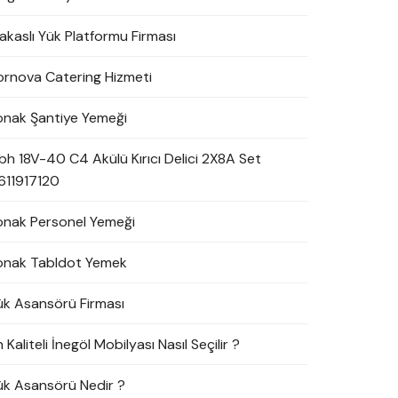
akaslı Yük Platformu Firması
ornova Catering Hizmeti
onak Şantiye Yemeği
bh 18V-40 C4 Akülü Kırıcı Delici 2X8A Set
611917120
onak Personel Yemeği
onak Tabldot Yemek
ük Asansörü Firması
 Kaliteli İnegöl Mobilyası Nasıl Seçilir ?
ük Asansörü Nedir ?