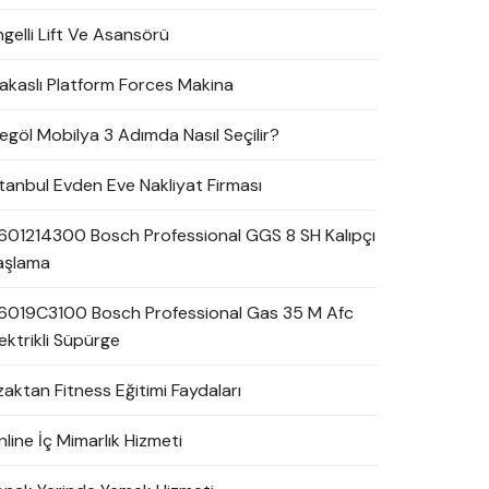
ngelli Lift Ve Asansörü
akaslı Platform Forces Makina
negöl Mobilya 3 Adımda Nasıl Seçilir?
stanbul Evden Eve Nakliyat Firması
601214300 Bosch Professional GGS 8 SH Kalıpçı
aşlama
6019C3100 Bosch Professional Gas 35 M Afc
ektrikli Süpürge
zaktan Fitness Eğitimi Faydaları
line İç Mimarlık Hizmeti