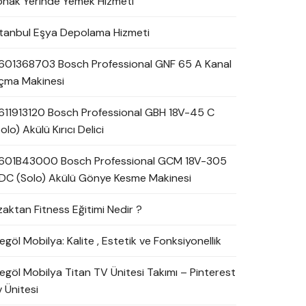
onak Yerinde Yemek Hizmeti
stanbul Eşya Depolama Hizmeti
601368703 Bosch Professional GNF 65 A Kanal
çma Makinesi
611913120 Bosch Professional GBH 18V-45 C
olo) Akülü Kırıcı Delici
601B43000 Bosch Professional GCM 18V-305
DC (Solo) Akülü Gönye Kesme Makinesi
zaktan Fitness Eğitimi Nedir ?
egöl Mobilya: Kalite , Estetik ve Fonksiyonellik
negöl Mobilya Titan TV Ünitesi Takımı – Pinterest
 Ünitesi