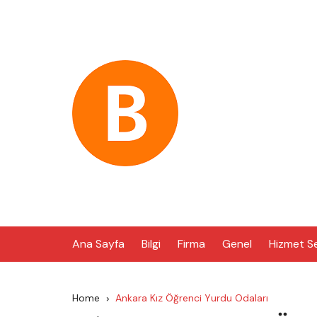
Skip
to
content
Ana Sayfa
Bilgi
Firma
Genel
Hizmet S
Home
Ankara Kız Öğrenci Yurdu Odaları