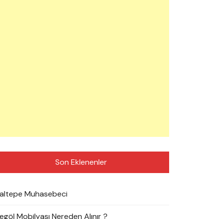
Son Eklenenler
altepe Muhasebeci
negöl Mobilyası Nereden Alınır ?