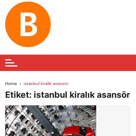
Skip
to
content
Home
istanbul kiralık asansör
Etiket:
istanbul kiralık asansör