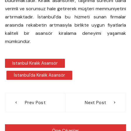
bulunmaktadır. Kiralık asansörler, taşınma sürecini daha
verimli ve sorunsuz hale getirerek müşteri memnuniyetini
artırmaktadır. İstanbul’da bu hizmeti sunan firmalar
arasında rekabetin artmasıyla birlikte uygun fiyatlarla
kaliteli bir asansör kiralama deneyimi yaşamak
mümkündür.
Istanbul Kiralık Asansör
İstanbul'da Kiralık Asansör
Yazı
Prev Post
Next Post
gezinmesi
Öne Çıkanlar