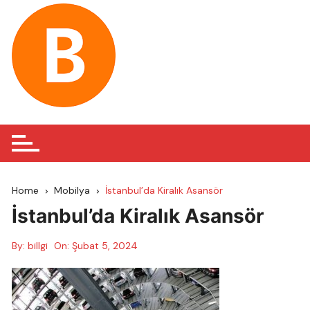
Skip
to
content
Home
Mobilya
İstanbul’da Kiralık Asansör
İstanbul’da Kiralık Asansör
By:
billgi
On:
Şubat 5, 2024