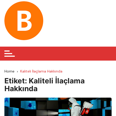
Skip
to
content
Home
Kaliteli İlaçlama Hakkında
Etiket:
Kaliteli İlaçlama
Hakkında