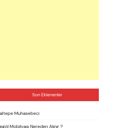
Son Eklenenler
altepe Muhasebeci
negöl Mobilyası Nereden Alınır ?