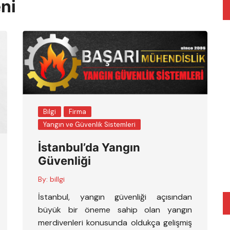
ni
Bilgi
Firma
Yangın ve Güvenlik Sistemleri
İstanbul’da Yangın
Güvenliği
By:
billgi
İstanbul, yangın güvenliği açısından
büyük bir öneme sahip olan yangın
merdivenleri konusunda oldukça gelişmiş