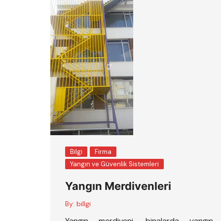
Bilgi
Firma
Yangın ve Güvenlik Sistemleri
Yangın Merdivenleri
By:
billgi
Yangın merdiveni, binalarda yangın