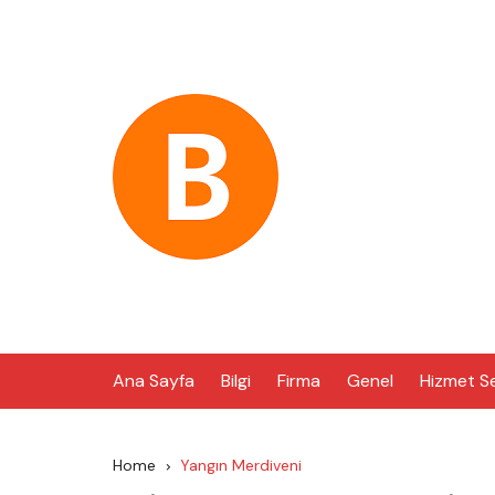
Skip
to
content
Ana Sayfa
Bilgi
Firma
Genel
Hizmet S
Home
Yangın Merdiveni