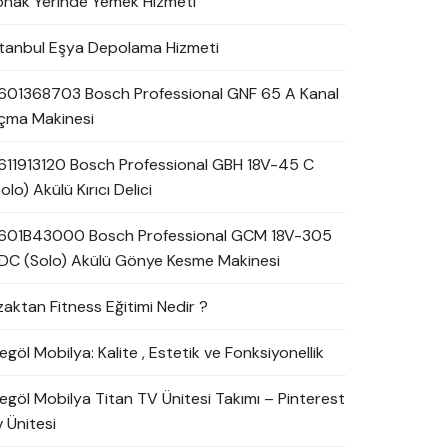
onak Yerinde Yemek Hizmeti
stanbul Eşya Depolama Hizmeti
601368703 Bosch Professional GNF 65 A Kanal
çma Makinesi
611913120 Bosch Professional GBH 18V-45 C
olo) Akülü Kırıcı Delici
601B43000 Bosch Professional GCM 18V-305
DC (Solo) Akülü Gönye Kesme Makinesi
zaktan Fitness Eğitimi Nedir ?
egöl Mobilya: Kalite , Estetik ve Fonksiyonellik
negöl Mobilya Titan TV Ünitesi Takımı – Pinterest
 Ünitesi