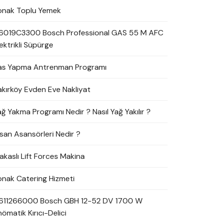
onak Toplu Yemek
6019C3300 Bosch Professional GAS 55 M AFC
ektrikli Süpürge
as Yapma Antrenman Programı
akırköy Evden Eve Nakliyat
ağ Yakma Programı Nedir ? Nasıl Yağ Yakılır ?
nsan Asansörleri Nedir ?
akaslı Lift Forces Makina
onak Catering Hizmeti
611266000 Bosch GBH 12-52 DV 1700 W
ömatik Kırıcı-Delici