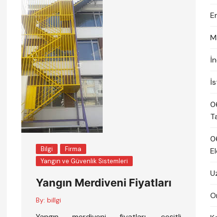
E
M
İ
İ
0
T
0
Bilgi
Firma
El
Yangın ve Güvenlik Sistemleri
U
Yangın Merdiveni Fiyatları
On
By:
billgi
Yangın merdiveni fiyatları, çeşitli