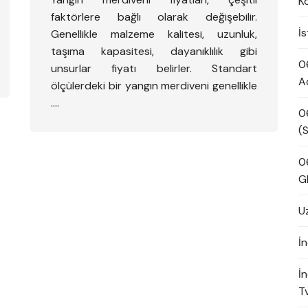
K
faktörlere bağlı olarak değişebilir.
İ
Genellikle malzeme kalitesi, uzunluk,
taşıma kapasitesi, dayanıklılık gibi
0
unsurlar fiyatı belirler. Standart
A
ölçülerdeki bir yangın merdiveni genellikle
….
0
(S
0
G
U
İn
İ
Tv