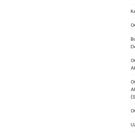
K
0
B
D
0
A
0
A
(
0
U