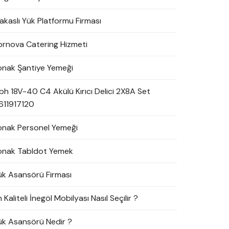
akaslı Yük Platformu Firması
ornova Catering Hizmeti
onak Şantiye Yemeği
bh 18V-40 C4 Akülü Kırıcı Delici 2X8A Set
611917120
onak Personel Yemeği
onak Tabldot Yemek
ük Asansörü Firması
 Kaliteli İnegöl Mobilyası Nasıl Seçilir ?
ük Asansörü Nedir ?