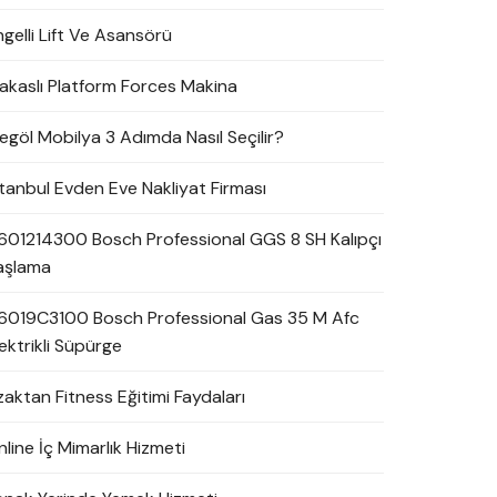
ngelli Lift Ve Asansörü
akaslı Platform Forces Makina
negöl Mobilya 3 Adımda Nasıl Seçilir?
stanbul Evden Eve Nakliyat Firması
601214300 Bosch Professional GGS 8 SH Kalıpçı
aşlama
6019C3100 Bosch Professional Gas 35 M Afc
ektrikli Süpürge
zaktan Fitness Eğitimi Faydaları
line İç Mimarlık Hizmeti