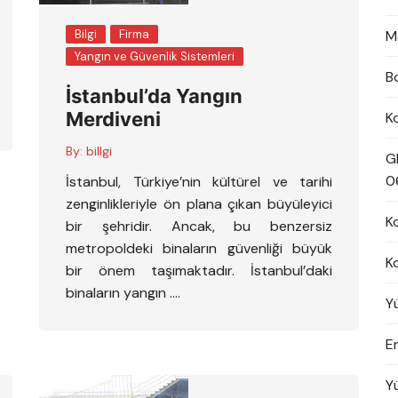
Bilgi
Firma
M
Yangın ve Güvenlik Sistemleri
B
İstanbul’da Yangın
Merdiveni
K
By:
billgi
G
0
İstanbul, Türkiye’nin kültürel ve tarihi
zenginlikleriyle ön plana çıkan büyüleyici
K
bir şehridir. Ancak, bu benzersiz
metropoldeki binaların güvenliği büyük
K
bir önem taşımaktadır. İstanbul’daki
binaların yangın ….
Y
En
Y