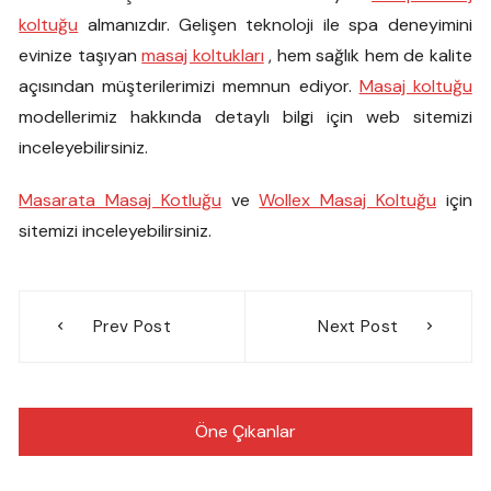
koltuğu
almanızdır. Gelişen teknoloji ile spa deneyimini
evinize taşıyan
masaj koltukları
, hem sağlık hem de kalite
açısından müşterilerimizi memnun ediyor.
Masaj koltuğu
modellerimiz hakkında detaylı bilgi için web sitemizi
inceleyebilirsiniz.
Masarata Masaj Kotluğu
ve
Wollex Masaj Koltuğu
için
sitemizi inceleyebilirsiniz.
Yazı
Prev Post
Next Post
gezinmesi
Öne Çıkanlar