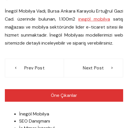
İnegöl Mobilya Vadi, Bursa Ankara Karayolu Ertuğrul Gazi
Cad. üzerinde bulunan, 1.100m2
inegöl mobilya
satış
mağazası ve mobilya sektöründe lider e-ticaret sitesi ile
hizmet sunmaktadır. İnegöl Mobilyası modellerimizi web
sitemizde detaylı inceleyebilir ve sipariş verebilirsiniz.
Yazı
Prev Post
Next Post
gezinmesi
Öne Çıkanlar
İnegöl Mobilya
SEO Danışmanı