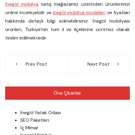
İnegöl mobilya
satış mağazamız üzerinden ürünlerimizi
online inceleyebilir ve
inegöl mobilya modelleri
ve fiyatları
hakkında detaylı bilgi edinebilirsiniz. İnegöl mobilyası
ürünleri, Türkiye’nin tüm il ve ilçelerine ücretsiz olarak
teslim edilmektedir.
Yazı
Prev Post
Next Post
gezinmesi
Öne Çıkanlar
İnegöl Yatak Odası
SEO Paketleri
İç Mimar