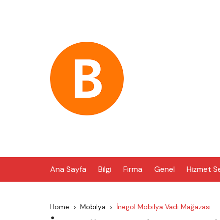
Skip
to
content
Ana Sayfa
Bilgi
Firma
Genel
Hizmet S
Home
Mobilya
İnegöl Mobilya Vadi Mağazası