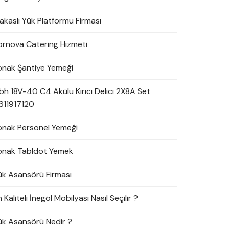
akaslı Yük Platformu Firması
ornova Catering Hizmeti
onak Şantiye Yemeği
bh 18V-40 C4 Akülü Kırıcı Delici 2X8A Set
611917120
onak Personel Yemeği
onak Tabldot Yemek
ük Asansörü Firması
 Kaliteli İnegöl Mobilyası Nasıl Seçilir ?
ük Asansörü Nedir ?