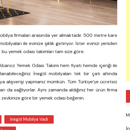
mobilya firmaları arasında yer almaktadır. 500 metre kare
lyaları ile evinize şıklık getiriyor. İster evinizi yeniden
 bu yemek odası takımları tam size göre.
Abanoz Yemek Odası Takımı hem fiyatı hemde içeriği ile
anabileceğiniz İnegöl mobilyaları tek bir çatı altında
ilya alışverişi yapmanız mümkün. Tüm Türkiye’ye ücretsiz
ları da sağlıyorlar. Aynı zamanda aldığınız her ürün firma
lin zevkinize göre bir yemek odası beğenin.
M
Inegöl Mobilya Vadi
İ