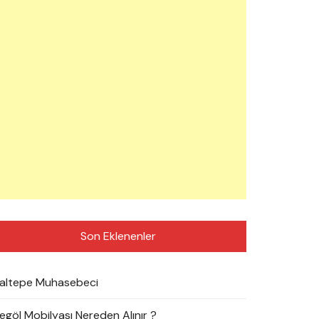
Son Eklenenler
altepe Muhasebeci
negöl Mobilyası Nereden Alınır ?