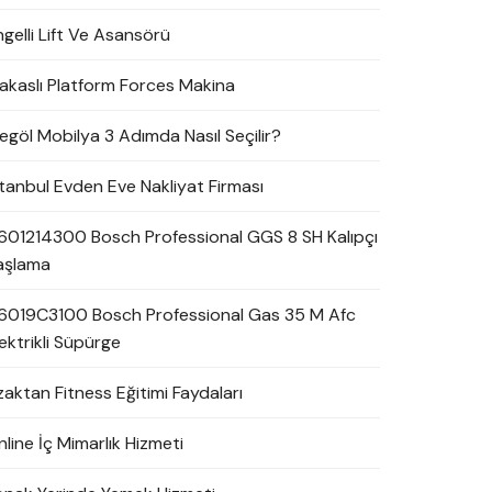
ngelli Lift Ve Asansörü
akaslı Platform Forces Makina
negöl Mobilya 3 Adımda Nasıl Seçilir?
stanbul Evden Eve Nakliyat Firması
601214300 Bosch Professional GGS 8 SH Kalıpçı
aşlama
6019C3100 Bosch Professional Gas 35 M Afc
ektrikli Süpürge
zaktan Fitness Eğitimi Faydaları
line İç Mimarlık Hizmeti