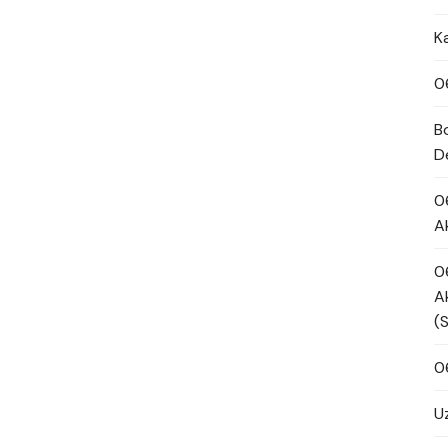
K
0
B
D
0
A
0
A
(
0
U