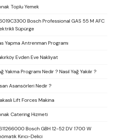
onak Toplu Yemek
6019C3300 Bosch Professional GAS 55 M AFC
ektrikli Süpürge
as Yapma Antrenman Programı
akırköy Evden Eve Nakliyat
ağ Yakma Programı Nedir ? Nasıl Yağ Yakılır ?
nsan Asansörleri Nedir ?
akaslı Lift Forces Makina
onak Catering Hizmeti
611266000 Bosch GBH 12-52 DV 1700 W
ömatik Kırıcı-Delici