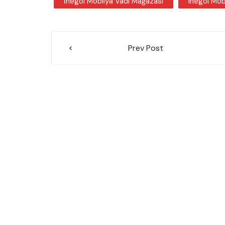
İnegöl Mobilya Vadi Mağazası
Inegöl Mob
Yazı
Prev Post
gezinmesi