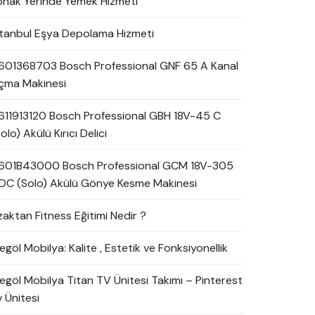
onak Yerinde Yemek Hizmeti
stanbul Eşya Depolama Hizmeti
601368703 Bosch Professional GNF 65 A Kanal
çma Makinesi
611913120 Bosch Professional GBH 18V-45 C
olo) Akülü Kırıcı Delici
601B43000 Bosch Professional GCM 18V-305
DC (Solo) Akülü Gönye Kesme Makinesi
zaktan Fitness Eğitimi Nedir ?
egöl Mobilya: Kalite , Estetik ve Fonksiyonellik
negöl Mobilya Titan TV Ünitesi Takımı – Pinterest
 Ünitesi