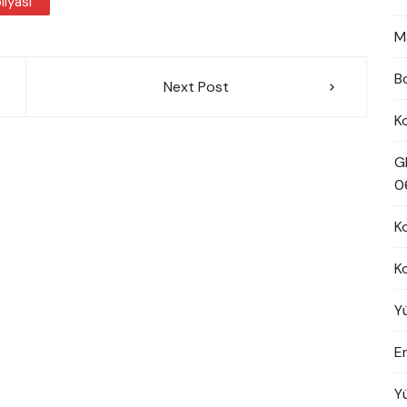
ilyası
M
B
Next Post
K
G
0
K
K
Y
En
Y