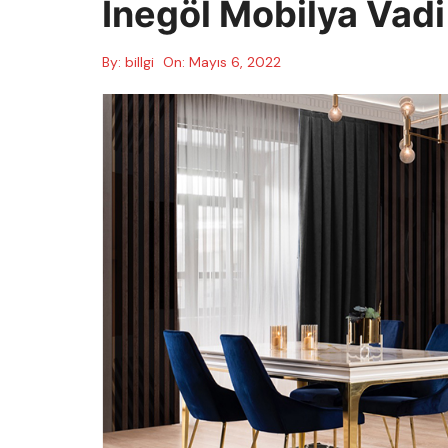
İnegöl Mobilya Vad
By:
billgi
On:
Mayıs 6, 2022