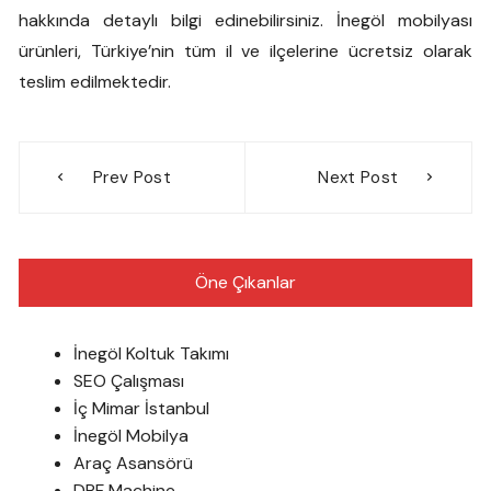
hakkında detaylı bilgi edinebilirsiniz. İnegöl mobilyası
ürünleri, Türkiye’nin tüm il ve ilçelerine ücretsiz olarak
teslim edilmektedir.
Yazı
Prev Post
Next Post
gezinmesi
Öne Çıkanlar
İnegöl Koltuk Takımı
SEO Çalışması
İç Mimar İstanbul
İnegöl Mobilya
Araç Asansörü
DPF Machine