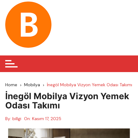
Skip
to
content
Home
Mobilya
İnegöl Mobilya Vizyon Yemek Odası Takımı
İnegöl Mobilya Vizyon Yemek
Odası Takımı
By:
billgi
On:
Kasım 17, 2025