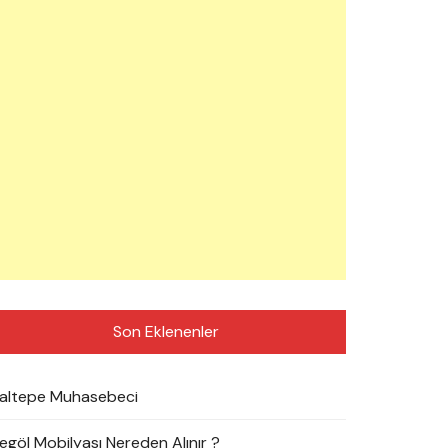
Son Eklenenler
altepe Muhasebeci
negöl Mobilyası Nereden Alınır ?