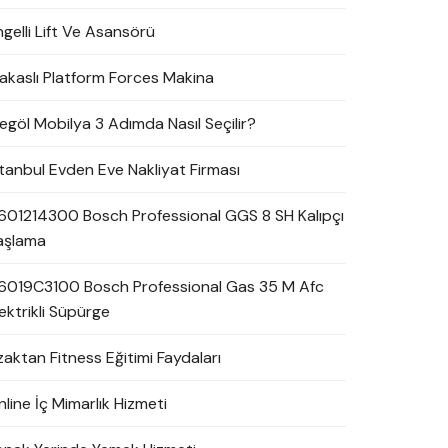
ngelli Lift Ve Asansörü
akaslı Platform Forces Makina
negöl Mobilya 3 Adımda Nasıl Seçilir?
stanbul Evden Eve Nakliyat Firması
601214300 Bosch Professional GGS 8 SH Kalıpçı
aşlama
6019C3100 Bosch Professional Gas 35 M Afc
ektrikli Süpürge
zaktan Fitness Eğitimi Faydaları
line İç Mimarlık Hizmeti