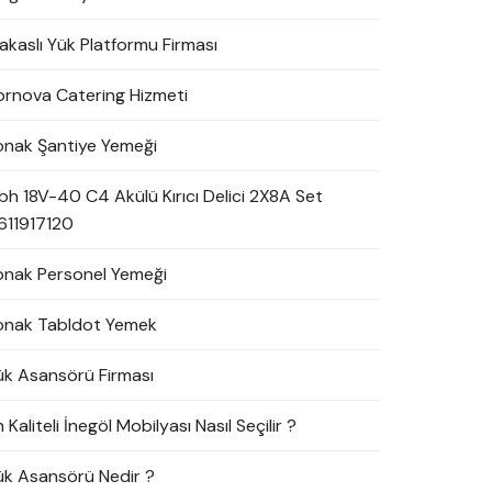
akaslı Yük Platformu Firması
ornova Catering Hizmeti
onak Şantiye Yemeği
bh 18V-40 C4 Akülü Kırıcı Delici 2X8A Set
611917120
onak Personel Yemeği
onak Tabldot Yemek
ük Asansörü Firması
 Kaliteli İnegöl Mobilyası Nasıl Seçilir ?
ük Asansörü Nedir ?