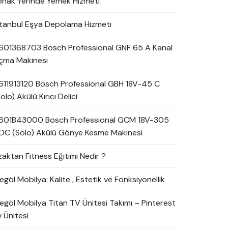
onak Yerinde Yemek Hizmeti
stanbul Eşya Depolama Hizmeti
601368703 Bosch Professional GNF 65 A Kanal
çma Makinesi
611913120 Bosch Professional GBH 18V-45 C
olo) Akülü Kırıcı Delici
601B43000 Bosch Professional GCM 18V-305
DC (Solo) Akülü Gönye Kesme Makinesi
zaktan Fitness Eğitimi Nedir ?
egöl Mobilya: Kalite , Estetik ve Fonksiyonellik
negöl Mobilya Titan TV Ünitesi Takımı – Pinterest
 Ünitesi