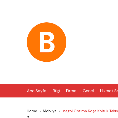
Skip
to
content
Ana Sayfa
Bilgi
Firma
Genel
Hizmet S
Home
Mobilya
İnegöl Optima Köşe Koltuk Takı