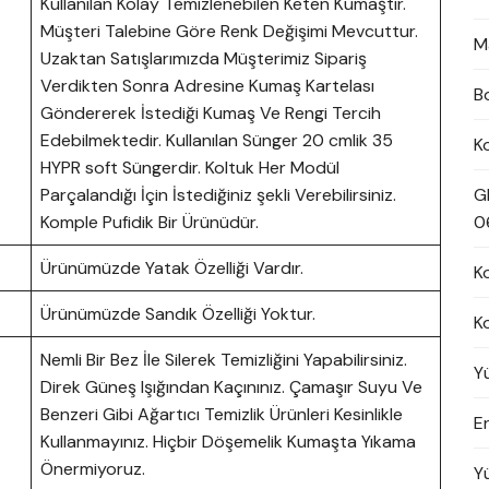
Kullanılan Kolay Temizlenebilen Keten Kumaştır.
Müşteri Talebine Göre Renk Değişimi Mevcuttur.
M
Uzaktan Satışlarımızda Müşterimiz Sipariş
Verdikten Sonra Adresine Kumaş Kartelası
B
Göndererek İstediği Kumaş Ve Rengi Tercih
Edebilmektedir. Kullanılan Sünger 20 cmlik 35
K
HYPR soft Süngerdir. Koltuk Her Modül
Parçalandığı İçin İstediğiniz şekli Verebilirsiniz.
G
Komple Pufidik Bir Ürünüdür.
0
Ürünümüzde Yatak Özelliği Vardır.
K
Ürünümüzde Sandık Özelliği Yoktur.
K
Nemli Bir Bez İle Silerek Temizliğini Yapabilirsiniz.
Y
Direk Güneş Işığından Kaçınınız. Çamaşır Suyu Ve
Benzeri Gibi Ağartıcı Temizlik Ürünleri Kesinlikle
En
Kullanmayınız. Hiçbir Döşemelik Kumaşta Yıkama
Önermiyoruz.
Y