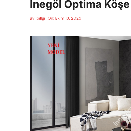
İnegöl Optima Köşe
By:
billgi
On:
Ekim 13, 2025