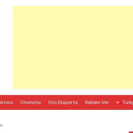
ektörü
Otomotiv
Oto Ekspertiz
Reklam Ver
Türk
mı