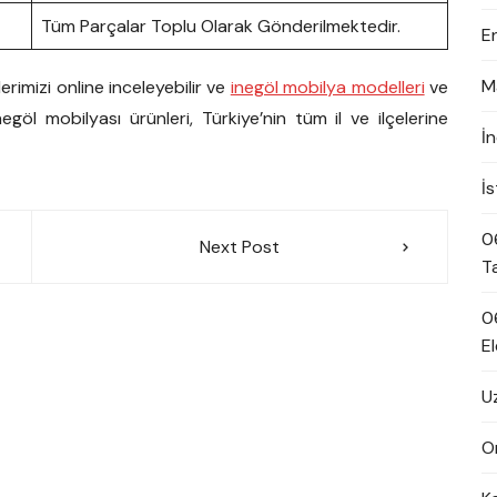
Tüm Parçalar Toplu Olarak Gönderilmektedir.
E
M
imizi online inceleyebilir ve
inegöl mobilya modelleri
ve
İnegöl mobilyası ürünleri, Türkiye’nin tüm il ve ilçelerine
İ
İ
0
Next Post
T
0
El
U
On