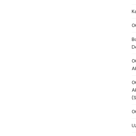
K
0
B
D
0
A
0
A
(
0
U