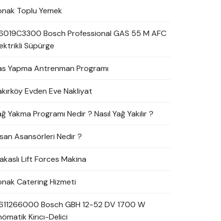
onak Toplu Yemek
6019C3300 Bosch Professional GAS 55 M AFC
ektrikli Süpürge
as Yapma Antrenman Programı
akırköy Evden Eve Nakliyat
ağ Yakma Programı Nedir ? Nasıl Yağ Yakılır ?
nsan Asansörleri Nedir ?
akaslı Lift Forces Makina
onak Catering Hizmeti
611266000 Bosch GBH 12-52 DV 1700 W
ömatik Kırıcı-Delici